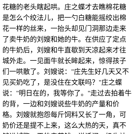
花糖的老头瞎起哄。庄之蝶才去瞧棉花糖
是怎么个绞法儿，把一勺白糖能摇绞出棉
花一样的丝来，一抬头却见门洞那边走来
了卖牛奶的刘嫂和她的牛。在供应了定点
的牛奶后，刘嫂和牛直歇到天凉起来才往
城外走。一见面牛就长眸起来，惊得孩子
们一哄散了。刘嫂说："庄先生好几天又不
见买奶吃了，是没住在文联吗？"庄之蝶
说："明日在的，我等你了。"走过去拍着牛
的背，一边和刘嫂说些牛奶的产量和价
格。刘嫂就抱怨每斤饲料又长了一角，可
奶价还是提不上来，这么大热的天，真不