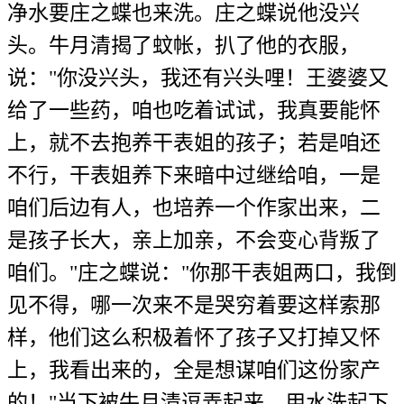
净水要庄之蝶也来洗。庄之蝶说他没兴
头。牛月清揭了蚊帐，扒了他的衣服，
说："你没兴头，我还有兴头哩！王婆婆又
给了一些药，咱也吃着试试，我真要能怀
上，就不去抱养干表姐的孩子；若是咱还
不行，干表姐养下来暗中过继给咱，一是
咱们后边有人，也培养一个作家出来，二
是孩子长大，亲上加亲，不会变心背叛了
咱们。"庄之蝶说："你那干表姐两口，我倒
见不得，哪一次来不是哭穷着要这样索那
样，他们这么积极着怀了孩子又打掉又怀
上，我看出来的，全是想谋咱们这份家产
的！"当下被牛月清逗弄起来，用水洗起下