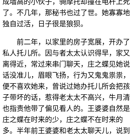
成墙高的小伙子，骑摩托却撞在电杆上死
了。不几年，那秘书也过了世。她寡寡地
独自过活，日子很是狼狈。
前二年，以家里的房子宽展，开办了
私人托儿所。因与者太太认识得早，家又
离得近，常过来串门聊天，庄之蝶见她说
话没准儿，眉眼飞扬，行为又鬼鬼祟祟，
便不喜欢她来，曾说过她办托儿所会把孩
子带坏的话，惹得老太太不高兴，牛月清
也指责他带了偏见看人的。王婆婆自然是
庄之蝶在时来的少，庄之蝶不在时来的
多。半年前王婆婆和老太太聊天儿，说到