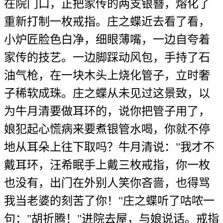
在院门口，正把家传的两支银簪，熔化了
重新打制一枚戒指。庄之蝶近去看了看，
小炉匠脸色白净，细眼薄嘴，一边自夸着
家传的技艺。一边脚踩动风包，手持了石
油气枪，在一块木头上烧化管子，立时奢
子稀软成珠。庄之蝶从未见过这景致，以
为牛月清要做耳环的，说你把管子用了，
娘犯起心慌病来要煮银管水喝，你就不停
地从耳朵上往下取吗？牛月清说："我才不
戴耳环，汪希眠手上戴三枚戒指，你一枚
也没有，出门在外别人笑你吝啬，也得骂
我当老婆的刻苦了你！"庄之蝶听了咕哝一
句："胡折腾！"进院去屋，与娘说话。戒指