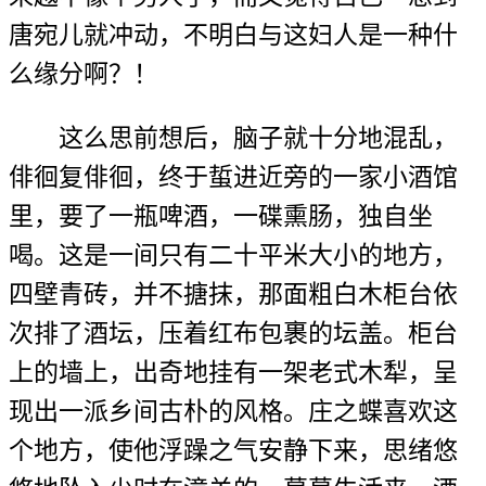
唐宛儿就冲动，不明白与这妇人是一种什
么缘分啊？！
这么思前想后，脑子就十分地混乱，
俳徊复俳徊，终于蜇进近旁的一家小酒馆
里，要了一瓶啤酒，一碟熏肠，独自坐
喝。这是一间只有二十平米大小的地方，
四壁青砖，并不搪抹，那面粗白木柜台依
次排了酒坛，压着红布包裹的坛盖。柜台
上的墙上，出奇地挂有一架老式木犁，呈
现出一派乡间古朴的风格。庄之蝶喜欢这
个地方，使他浮躁之气安静下来，思绪悠