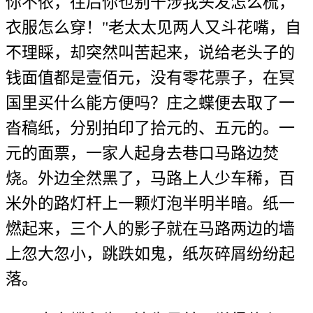
你不依，往后你也别干涉我头发怎么梳，
衣服怎么穿！"老太太见两人又斗花嘴，自
不理睬，却突然叫苦起来，说给老头子的
钱面值都是壹佰元，没有零花票子，在冥
国里买什么能方便吗？庄之蝶便去取了一
沓稿纸，分别拍印了拾元的、五元的。一
元的面票，一家人起身去巷口马路边焚
烧。外边全然黑了，马路上人少车稀，百
米外的路灯杆上一颗灯泡半明半暗。纸一
燃起来，三个人的影子就在马路两边的墙
上忽大忽小，跳跌如鬼，纸灰碎屑纷纷起
落。