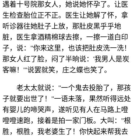
遇着十号院那女人，她说她怀孕了。让医
生检查胎位正不正。医生让她解了怀，拿
听诊器往她肚子上放，那肚皮黑乎乎地
脏，医生拿酒精棉球去擦，一擦一道白印
子，说："你来这里，也该把肚皮洗一洗！
那女人红了脸，闷了半晌说：'我男人是炭
客嘛！'"说罢就笑，庄之蝶也笑了。
老太太就说："一个鬼去投胎了，那孩
子就要出世了！"一语未落，果然听得远处
有婴儿的啼哭声，遂听见有人在马路上噔
噔噔速跑，接着是拍一家门板。大叫："根
胜，根胜，我老婆生了！你快起来帮我去