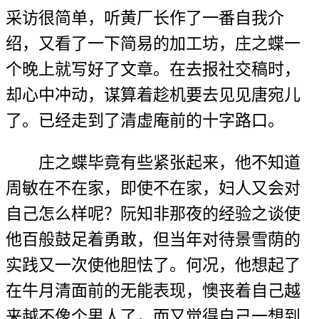
采访很简单，听黄厂长作了一番自我介
绍，又看了一下简易的加工坊，庄之蝶一
个晚上就写好了文章。在去报社交稿时，
却心中冲动，谋算着趁机要去见见唐宛儿
了。已经走到了清虚庵前的十字路口。
庄之蝶毕竟有些紧张起来，他不知道
周敏在不在家，即使不在家，妇人又会对
自己怎么样呢？阮知非那夜的经验之谈使
他百般鼓足着勇敢，但当年对待景雪荫的
实践又一次使他胆怯了。何况，他想起了
在牛月清面前的无能表现，懊丧着自己越
来越不像个男人了，而又觉得自己一想到