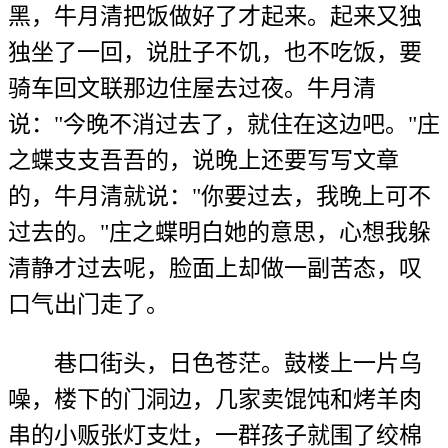
黑，牛月清把饭做好了才起来。起来又独
独坐了一回，说肚子不饥，也不吃饭，要
骑车回文联那边住屋去过夜。牛月清
说："今晚不消过去了，就住在这边吧。"庄
之蝶支支吾吾的，说晚上还要写写文章
的，牛月清就说："你要过去，我晚上可不
过去的。"庄之蝶明白她的意思，心想我躲
清静才过去呢，脸面上却做一副苦态，叹
口气出门走了。
巷口街头，日色苍茫。鼓楼上一片乌
噪，楼下的门洞边，几家卖馄饨和烤羊肉
串的小贩张灯支灶，一群孩子就围了绞棉