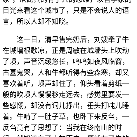
目光来看这个城市了，只是不会说人的语
言，所以人却不知晓。
这一日，清早售完奶后，刘嫂牵了牛
在城墙根歇凉，正是周敏在城墙头上吹动
了埙，声音沉缓悠长，呜呜如夜风临窗，
古墓鬼哭，人和牛都听得有些森寒，却又
喜欢着听，埙声却住了，仰头看着剪纸一
般的吹埙人慢慢移走远去，感觉里要发一
些感慨，却没有词儿抒出，垂头打吨儿睡
着。牛啃了一肚子草，也卧下来反刍，一
反刍竟有了思想了：当我在终南山的时