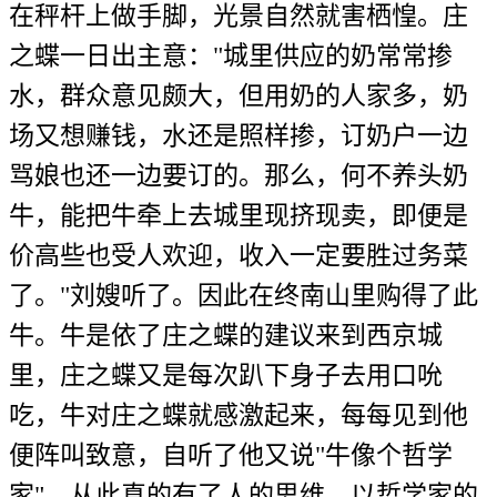
在秤杆上做手脚，光景自然就害栖惶。庄
之蝶一日出主意："城里供应的奶常常掺
水，群众意见颇大，但用奶的人家多，奶
场又想赚钱，水还是照样掺，订奶户一边
骂娘也还一边要订的。那么，何不养头奶
牛，能把牛牵上去城里现挤现卖，即便是
价高些也受人欢迎，收入一定要胜过务菜
了。"刘嫂听了。因此在终南山里购得了此
牛。牛是依了庄之蝶的建议来到西京城
里，庄之蝶又是每次趴下身子去用口吮
吃，牛对庄之蝶就感激起来，每每见到他
便阵叫致意，自听了他又说"牛像个哲学
家"，从此真的有了人的思维，以哲学家的