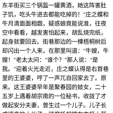
东羊街买三个锅盔一罐黄酒，她这阵害肚
子饥，吃头牛进去都能吃掉的！"庄之蝶和
牛月清面面相觑，疑惑娘竟能说准，往夜
空中看看，越发害怕起来，胡乱烧完纸，
起身就要回去。街巷那边的一棵梧桐树后
却闪出一个人来，在那里叫道："牛嫂，牛
嫂！"老太太问："谁个？"那人说："是
我。"迎着火光走近，庄之蝶认得是右首巷
里的王婆婆，哼了一声兀自回家去了。原
来。这王婆婆早年是聚春园的妓女，二十
五岁上遇着胡宗南的一位秘书，收拢了才
做起安分夫妻，曾生过一个儿子。儿子长