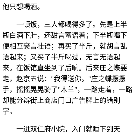
他只想喝酒。
一顿饭，三人都喝得多了。先是上半
瓶白酒下肚，还甜言蜜语着；下半瓶喝下
便相互豪言壮语；再买了半斤，就胡言乱
语起来；又买了半斤喝过，无言无语起
来。在饭馆直坐到了后晌。后来庄之蝶要
走，赵京五说："我得送你。"庄之蝶摆摆
手，摇摇晃晃骑了"木兰"，一路走着，一路
却能分辨街上商店门口广告牌上的错别
字。
一进双仁府小院，入门就睡下到天