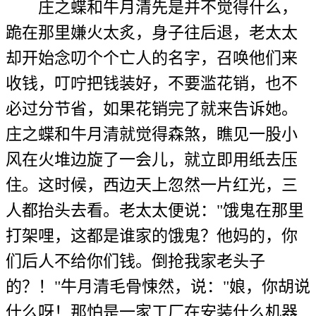
庄之蝶和牛月清先是并不觉得什么，
跪在那里嫌火太炙，身子往后退，老太太
却开始念叨个个亡人的名字，召唤他们来
收钱，叮咛把钱装好，不要滥花销，也不
必过分节省，如果花销完了就来告诉她。
庄之蝶和牛月清就觉得森煞，瞧见一股小
风在火堆边旋了一会儿，就立即用纸去压
住。这时候，西边天上忽然一片红光，三
人都抬头去看。老太太便说："饿鬼在那里
打架哩，这都是谁家的饿鬼？他妈的，你
们后人不给你们钱。倒抢我家老头子
的？！"牛月清毛骨悚然，说："娘，你胡说
什么呀！那怕是一家工厂在安装什么机器