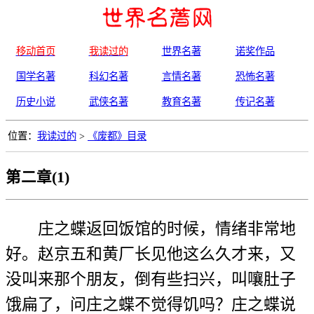
移动首页
我读过的
世界名著
诺奖作品
国学名著
科幻名著
言情名著
恐怖名著
历史小说
武侠名著
教育名著
传记名著
位置：
我读过的
>
《废都》目录
第二章(1)
庄之蝶返回饭馆的时候，情绪非常地
好。赵京五和黄厂长见他这么久才来，又
没叫来那个朋友，倒有些扫兴，叫嚷肚子
饿扁了，问庄之蝶不觉得饥吗？庄之蝶说