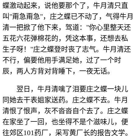
蝶激动起来，说他要那个了，牛月清只直
叫"甭急甭急"，庄之蝶已不动了，气得牛月
清一把掀了他下来，驾道："你心里整天还
五花六花弹棉花的，凭这本事，还想去私
生子呀！"庄之蝶登时丧了志气。牛月清还
不行，偏要他用手满足她，过了一个时
辰，两人方背对背睡下，一夜无话。
翌日，牛月清噙了泪要庄之蝶一块儿
同她去干表姐家送药。庄之蝶不去。牛月
清恨了恨声，灰不沓沓自个去了。庄之蝶
在家坐了一回，也坐得不是个滋味儿，便
往郊区101药厂，采写黄厂长的报告文学。