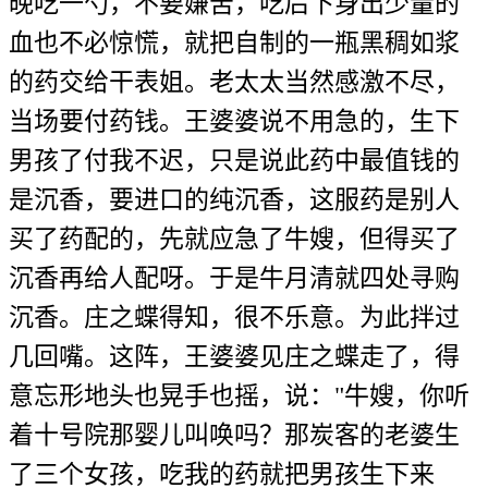
晚吃一勺，不要嫌苦，吃后下身出少量的
血也不必惊慌，就把自制的一瓶黑稠如浆
的药交给干表姐。老太太当然感激不尽，
当场要付药钱。王婆婆说不用急的，生下
男孩了付我不迟，只是说此药中最值钱的
是沉香，要进口的纯沉香，这服药是别人
买了药配的，先就应急了牛嫂，但得买了
沉香再给人配呀。于是牛月清就四处寻购
沉香。庄之蝶得知，很不乐意。为此拌过
几回嘴。这阵，王婆婆见庄之蝶走了，得
意忘形地头也晃手也摇，说："牛嫂，你听
着十号院那婴儿叫唤吗？那炭客的老婆生
了三个女孩，吃我的药就把男孩生下来