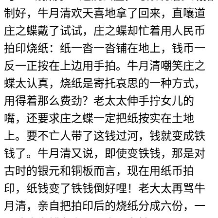
制好，牛月清欢天喜地拿了回来，直嚷道
庄之蝶戴了试试，庄之蝶却忙着用人民币
拍印烧纸：纸一沓一沓铺在地上，钱币一
反一正按在上边用手拍。牛月清嘲笑庄之
蝶太认真，烧纸是寄托哀思的一种方式，
用得着那么费劲？老太太伸手拧女儿的
嘴，还要求庄之蝶一定把纸按实在土地
上。要不亡人带了这钱过河，钱就变成铁
钱了。牛月清又说，即使变铁钱，那是对
古时的银元和铜板而言，现在用纸币拍
印，纸钱变了铁钱倒好哩！老大太再骂牛
月清，亲自把拍印后的烧纸分成六份，一