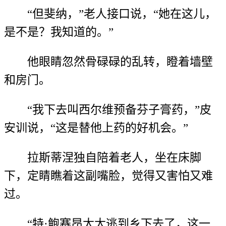
“但斐纳，”老人接口说，“她在这儿，
是不是？我知道的。”
他眼睛忽然骨碌碌的乱转，瞪着墙壁
和房门。
“我下去叫西尔维预备芬子膏药，”皮
安训说，“这是替他上药的好机会。”
拉斯蒂涅独自陪着老人，坐在床脚
下，定睛瞧着这副嘴脸，觉得又害怕又难
过。
“特·鲍赛昂太太逃到乡下去了，这一