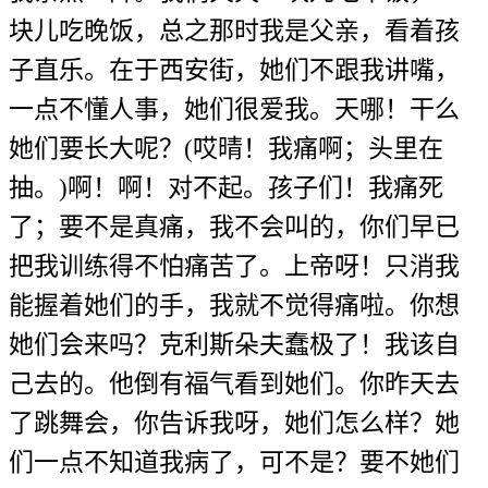
块儿吃晚饭，总之那时我是父亲，看着孩
子直乐。在于西安街，她们不跟我讲嘴，
一点不懂人事，她们很爱我。天哪！干么
她们要长大呢？(哎晴！我痛啊；头里在
抽。)啊！啊！对不起。孩子们！我痛死
了；要不是真痛，我不会叫的，你们早已
把我训练得不怕痛苦了。上帝呀！只消我
能握着她们的手，我就不觉得痛啦。你想
她们会来吗？克利斯朵夫蠢极了！我该自
己去的。他倒有福气看到她们。你昨天去
了跳舞会，你告诉我呀，她们怎么样？她
们一点不知道我病了，可不是？要不她们