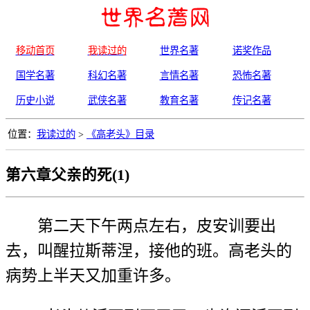
移动首页
我读过的
世界名著
诺奖作品
国学名著
科幻名著
言情名著
恐怖名著
历史小说
武侠名著
教育名著
传记名著
位置：
我读过的
>
《高老头》目录
第六章父亲的死(1)
第二天下午两点左右，皮安训要出
去，叫醒拉斯蒂涅，接他的班。高老头的
病势上半天又加重许多。