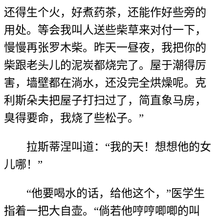
还得生个火，好煮药茶，还能作好些旁的
用处。等会我叫人送些柴草来对付一下，
慢慢再张罗木柴。昨天一昼夜，我把你的
柴跟老头儿的泥炭都烧完了。屋于潮得厉
害，墙壁都在淌水，还没完全烘燥呢。克
利斯朵夫把屋子打扫过了，简直象马房，
臭得要命，我烧了些松子。”
拉斯蒂涅叫道：“我的天！想想他的女
儿哪！”
“他要喝水的话，给他这个，”医学生
指着一把大自壶。“倘若他哼哼唧唧的叫