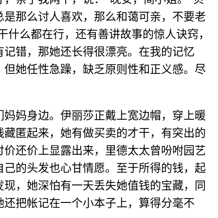
总是那么讨人喜欢，那么和蔼可亲，不要老
干什么都在行，还有善讲故事的惊人诀窍，
有记错，那她还长得很漂亮。在我的记忆
，但她任性急躁，缺乏原则性和正义感。尽
们妈妈身边。伊丽莎正戴上宽边帽，穿上暖
钱藏匿起来，她有做买卖的才干，有突出的
讨价还价上显露出来，里德太太曾吩咐园艺
自己的头发也心甘情愿。至于所得的钱，起
发现，她深怕有一天丢失她值钱的宝藏，同
她还把帐记在一个小本子上，算得分毫不