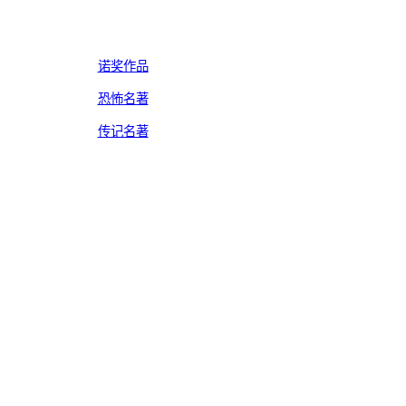
诺奖作品
恐怖名著
传记名著