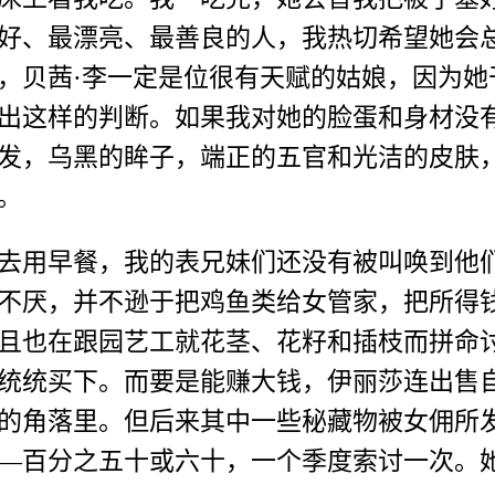
好、最漂亮、最善良的人，我热切希望她会
，贝茜·李一定是位很有天赋的姑娘，因为她
出这样的判断。如果我对她的脸蛋和身材没
发，乌黑的眸子，端正的五官和光洁的皮肤
。
去用早餐，我的表兄妹们还没有被叫唤到他
不厌，并不逊于把鸡鱼类给女管家，把所得
且也在跟园艺工就花茎、花籽和插枝而拼命
统统买下。而要是能赚大钱，伊丽莎连出售
的角落里。但后来其中一些秘藏物被女佣所
—百分之五十或六十，一个季度索讨一次。