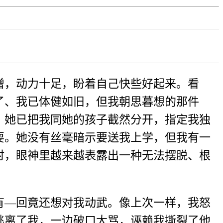
增，动力十足，盼着自己快些好起来。看
了、我已体健如旧，但我朝思暮想的那件
，她已把我同她的孩子截然分开，指定我独
耍。她没有丝毫暗示要送我上学，但我有一
时，眼神里越来越表露出一种无法摆脱、根
有—回竟还想对我动武。像上次一样，我怒
逃离了我，一边破口大骂，诬赖我撕裂了他