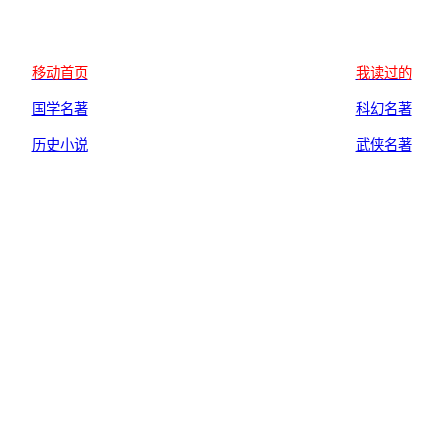
移动首页
我读过的
国学名著
科幻名著
历史小说
武侠名著