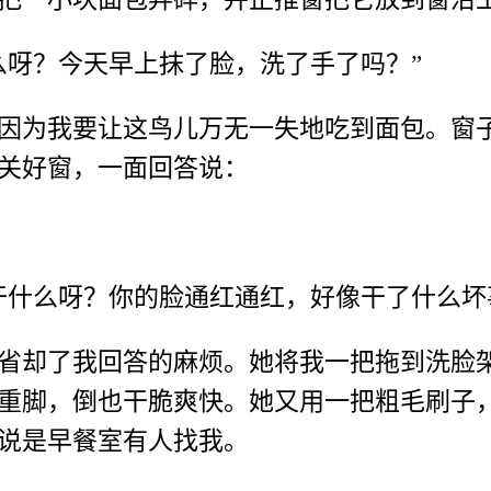
么呀？今天早上抹了脸，洗了手了吗？”
因为我要让这鸟儿万无一失地吃到面包。窗
关好窗，一面回答说：
干什么呀？你的脸通红通红，好像干了什么坏
省却了我回答的麻烦。她将我一把拖到洗脸
重脚，倒也干脆爽快。她又用一把粗毛刷子
说是早餐室有人找我。