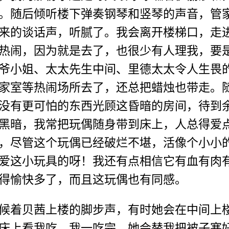
。随后倾听楼下弹奏钢琴和竖琴的声音，管
来的谈话声，听腻了。我会离开楼梯口，走
热闹，因为就是去了，也很少有人理我，要
爷小姐、太太先生中间、里德太太令人生畏
家室等热闹场所去了，还总把蜡烛也带走。
没有更可怕的东西光顾这昏暗的房间，待到
黑暗，我常把玩偶随身带到床上，人总得爱
，尽管这个玩偶已经破烂不堪，活像个小小
爱这小玩具的呀！我还有点相信它有血有肉
得愉快多了，而且这玩偶也有同感。
候着贝茜上楼的脚步声，有时她会在中间上
床上看我吃。我一吃完，她会替我把被子塞好