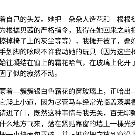
着自己的头发。她把一朵朵人造花和一根根
为根据贝茜的严格指令，我得在她回来之前
擦掉椅子上的灰尘等等），我摊开被子，叠
手划脚的吆喝不许我动她的玩具（因为这些
始往凝结在窗上的霜花哈气，在玻璃上化开
固了似的寂然不动。
蒙着—簇簇银白色霜花的窗玻璃上，正哈出
它爬上小道，因为尽管马车经常光临盖茨黑
请进了门，既然这种事情与我无关，百无聊
什么地方飞来，落在紧贴靠窗的墙上一棵光
把一小块面包弄碎，并正推窗把它放到窗沿