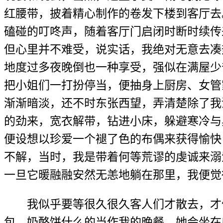
红腰带，披着精心制作的卷发下楼到客厅去
磕碰的叮咚声，随着客厅门启闭时断时续传
但心里并不难受，说实话，我绝对无意去凑
地度过多夜晚倒也一种享受，强似在满屋少
把小姐们一打扮停当，便抽身上厨房、女管
渐渐暗淡，还不时东张西望，弄清楚除了我
的劲来，宽衣解带，钻进小床，躲避寒冷与
便设想以珍爱一个褪了色的布偶来获得愉快
不解，当时，我是带着何等荒谬的虔诚来溺
一旦它暖融融安然无恙地躺在那里，我便觉
我似乎要等很久很久客人们才散去，才
包、奶酪饼什么的当作我的晚餐。她会坐在