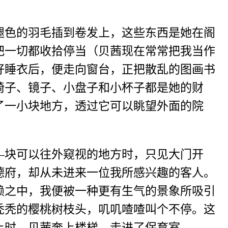
褪色的羽毛插到卷发上，这些东西是她在阁
把一切都收拾停当（贝茜现在常常把我当作
好睡衣后，便走向窗台，正把散乱的图画书
椅子、镜子、小盘子和小杯子都是她的财
了一小块地方，透过它可以眺望外面的院
—块可以往外窥视的地方时，只见大门开
德府，却从未进来一位我所感兴趣的客人。
赖之中，我便被一种更有生气的景象所吸引
秃秃的樱桃树枝头，叽叽喳喳叫个不停。这
上时，贝茜奔上楼梯，走进了保育室。