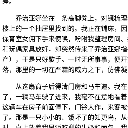
差。
乔治亚娜坐在一条高脚凳上，对镜梳理
楼上的一个抽屉里找到的。我正在铺床，因
保育室女佣下手来使唤，吩咐我整理房间、
和玩偶家具放好，却突然传来了乔治亚娜指
产），于是只好歇手。一时无所事事，便开
落，那里的一切在严霜的威力之下，仿佛凝
从这扇窗子后得清门房和马车道。我在
了，一辆马车驶了进来，我毫不在意地看着
这辆车在房子前面停下，门铃大作，来客被
了。那是一只小小的、饿坏了的知更鸟，从
时，桌上放着我早饭吃剩的牛奶和面包，我