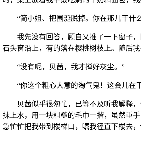
“简小姐、把围涎脱掉。你在那儿干什
我先没有回答，顾自又推了一下窗子，
石头窗沿上，有的落在樱桃树枝上。随后我
“没有呢，贝茜，我才掸好灰尘。”
“你这个粗心大意的淘气鬼！这会儿在
贝茜似乎很匆忙，已等不及听我解释，
抹上水，用一块粗糙的毛巾一揩，虽然重手
急忙忙把我带到楼梯口，嘱我径直下楼去，