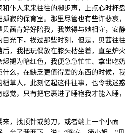
家和仆人来来往往的脚步声，上点心时杯盘
进孤寂的保育室。那里尽管也有些许悲哀，
是贝茜肯好好陪我，我觉得与她相守，安静
的目光下，挨过那些时刻，但是，贝茜往往
随后，我把玩偶放在膝头枯坐着，直至炉火
余烬褪为暗红色，我便急急忙忙、拿出吃奶
点什么，在缺乏更值得爱的东西的时候，我
的稻草人，此刻忆起这件往事，也令我迷惑
有感觉，只有把它裹进了睡袍我才能入睡，
楼来，找顶针或剪刀，或者端上一个小面
，亲了我两下，说：“晚安，简小姐。”贝