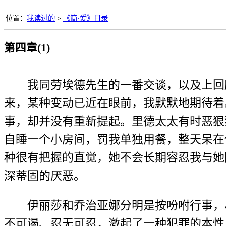
位置：
我读过的
>
《简·爱》目录
第四章(1)
我同劳埃德先生的一番交谈，以及上回
来，某种变动已近在眼前，我默默地期待着
事，却并没有重新提起。里德太太有时恶狠
自睡一个小房间，罚我单独用餐，整天呆在
种很有把握的直觉，她不会长期容忍我与她
深蒂固的厌恶。
伊丽莎和乔治亚娜分明是按吩咐行事，
不可遏、忍无可忍，激起了一种犯罪的本性