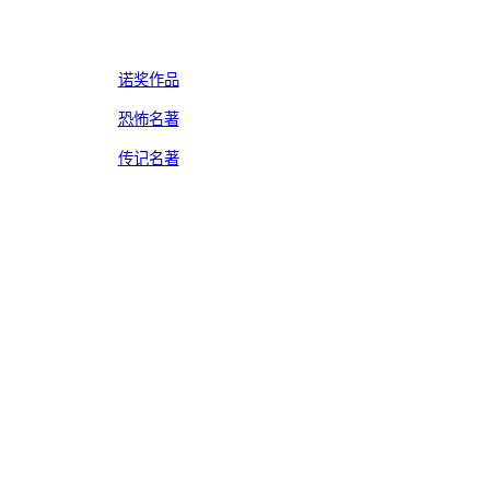
诺奖作品
恐怖名著
传记名著