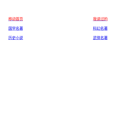
移动首页
我读过的
国学名著
科幻名著
历史小说
武侠名著