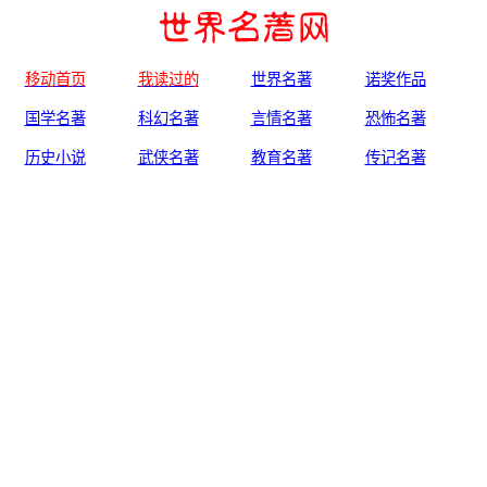
移动首页
我读过的
世界名著
诺奖作品
国学名著
科幻名著
言情名著
恐怖名著
历史小说
武侠名著
教育名著
传记名著