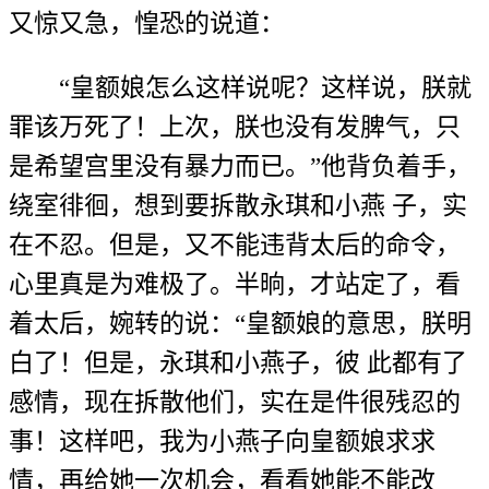
又惊又急，惶恐的说道：
“皇额娘怎么这样说呢？这样说，朕就
罪该万死了！上次，朕也没有发脾气，只
是希望宫里没有暴力而已。”他背负着手，
绕室徘徊，想到要拆散永琪和小燕 子，实
在不忍。但是，又不能违背太后的命令，
心里真是为难极了。半晌，才站定了，看
着太后，婉转的说：“皇额娘的意思，朕明
白了！但是，永琪和小燕子，彼 此都有了
感情，现在拆散他们，实在是件很残忍的
事！这样吧，我为小燕子向皇额娘求求
情，再给她一次机会，看看她能不能改