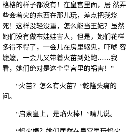
格格的样子都没有！在皇宫里面，居 然弄
些会着火的东西在那儿玩，差点把我烧
死！这样没轻没重，怎么能当王妃？虽然
她们没有做布娃娃害人，但是，她们花样
多得不得了，一会儿在房里驱鬼，吓唬 容
嬷嬷，一会儿又带着火苗到处跑……我
看，她们绝对是这个皇宫里的祸害！”
“火苗？怎么有火苗？”乾隆头痛的
问。
“启禀皇上，是焰火棒！”晴儿说。
“焰火棒？她们居然在皇宫里玩焰火