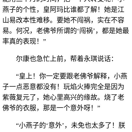
燕子的个性，皇阿玛比谁都了解！她是江
山易改本性难移。要她不闯祸，实在不容
易。何况，老佛爷所谓的‘闯祸’，都是她最
率真的表现！”
尔康也急忙上前，帮着永琪说话：
“皇上！你一定要跟老佛爷解释，小燕
子一点恶意都没有！玩焰火捧完全是因为
紫薇复元了，她心里高兴的缘故。烧了老
佛爷的衣服，那是一个意外呀！”
“小燕子的‘意外’，未免也太多了！朕