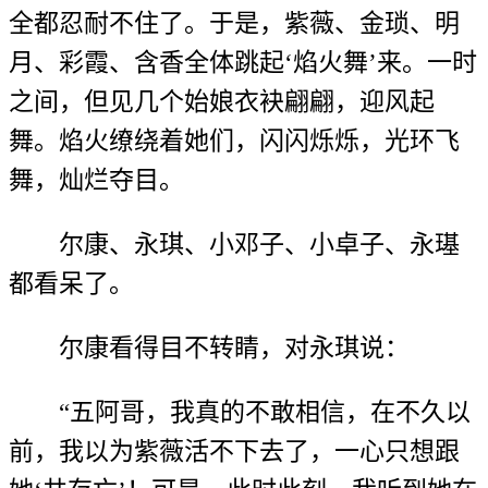
全都忍耐不住了。于是，紫薇、金琐、明
月、彩霞、含香全体跳起‘焰火舞’来。一时
之间，但见几个始娘衣袂翩翩，迎风起
舞。焰火缭绕着她们，闪闪烁烁，光环飞
舞，灿烂夺目。
尔康、永琪、小邓子、小卓子、永璂
都看呆了。
尔康看得目不转睛，对永琪说：
“五阿哥，我真的不敢相信，在不久以
前，我以为紫薇活不下去了，一心只想跟