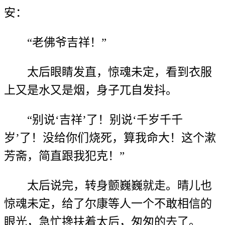
安：
“老佛爷吉祥！”
太后眼睛发直，惊魂未定，看到衣服
上又是水又是烟，身子兀自发抖。
“别说‘吉祥’了！别说‘千岁千千
岁’了！没给你们烧死，算我命大！这个漱
芳斋，简直跟我犯克！”
太后说完，转身颤巍巍就走。晴儿也
惊魂未定，给了尔康等人一个不敢相信的
眼光，急忙搀扶着太后，匆匆的去了。