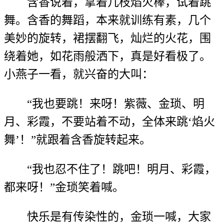
含香说着，拿着几枝焰火棒，试着跳
舞。含香的舞蹈，本来就训练有素，几个
美妙的旋转，裙摆翻飞，灿烂的火花，围
绕着她，如花雨般洒下，真是好看极了。
小燕子一看，就兴奋的大叫：
“我也要跳！来呀！紫薇、金琐、明
月、彩霞，不要站着不动，全体来跳‘焰火
舞’！”就跟着含香旋转起来。
“我也忍不住了！跳吧！明月、彩霞，
都来呀！”金琐笑着喊。
快乐是有传染性的，金琐一喊，大家