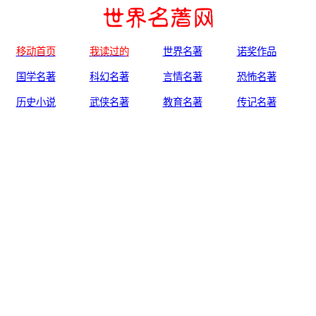
移动首页
我读过的
世界名著
诺奖作品
国学名著
科幻名著
言情名著
恐怖名著
历史小说
武侠名著
教育名著
传记名著