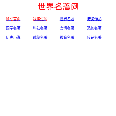
移动首页
我读过的
世界名著
诺奖作品
国学名著
科幻名著
言情名著
恐怖名著
历史小说
武侠名著
教育名著
传记名著