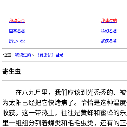
移动首页
我读过的
国学名著
科幻名著
历史小说
武侠名著
位置：
我读过的
>
《昆虫记》目录
寄生虫
在八九月里，我们应该到光秃秃的、被太
为太阳已经把它快烤焦了。恰恰是这种温度
收获。这一带热土，往往是黄蜂和蜜蜂的乐
里一组组分列着蝇类和毛毛虫类，还有的正