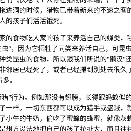
拖进洞的时候，猎物已带着新来的不速之客的
人的孩子们活活饿死。
的食物吃人家的孩子来养活自己的蝇类，我
生虫"，因为它牺牲了同类来养活自己，可昆
种类昆虫的食物，所以跟我们所说的"懒汉"
非邻居已经死了，或者已经搬到别处去很久
得多。
猎"行为。例如那没有翅膀，长得跟蚂蚁似的
子一样。一切东西都可以成为猎手或盗贼，
了小牛的牛奶，偷吃了蜜蜂的蜂蜜，就像灰
是想方设法地把自己的孩子拉扯大，而且往