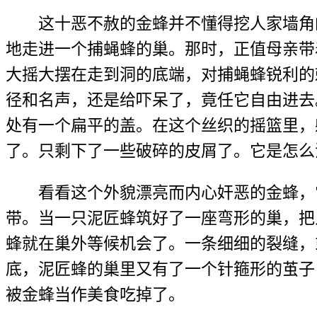
这十恶不赦的金蜂并不懂得挖人家墙角的
地走进一个捕蝇蜂的巢。那时，正值母亲带
大摇大摆在走到洞的底端，对捕蝇蜂锐利的
径和名声，还是给吓呆了，竟任它自由进去
处有一个扁平的盖。在这个丝织的摇篮里，
了。只剩下了一些破碎的皮屑了。它是怎么
看看这个外貌漂亮而内心奸恶的金蜂，它身
带。当一只泥匠蜂筑好了一座弯形的巢，把
蜂就在巢外等候机会了。一条细细的裂缝，
底，泥匠蜂的巢里又有了一个针箍形的茧子
被金蜂当作美食吃掉了。