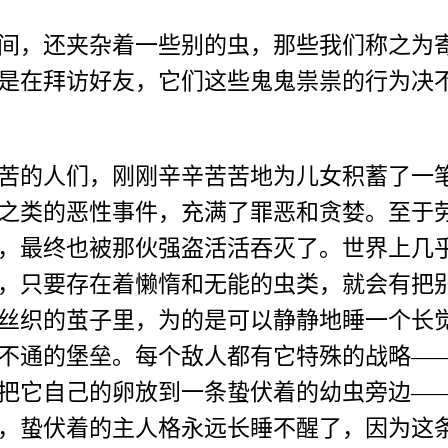
，还夹杂着一些别的虫，那些我们称之为寄
是在拜访好友，它们这些鬼鬼祟祟的行为决
的人们，刚刚辛辛苦苦地为儿女积蓄了一笔
之类的恶性事件，充满了罪恶和贪婪。至于
，最终也被那伙强盗活活吞灭了。世界上几
，只要存在着懒惰和无能的虫类，就会有把
丝织的茧子里，为的是可以静静地睡一个长
不通的堡垒。每个敌人都有它特殊的战略—
把它自己的卵放到一条蛰伏着的幼虫旁边—
，蛰伏着的主人格永远长睡不醒了，因为这