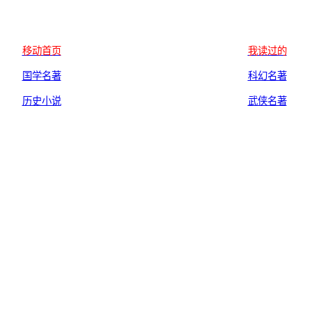
移动首页
我读过的
国学名著
科幻名著
历史小说
武侠名著