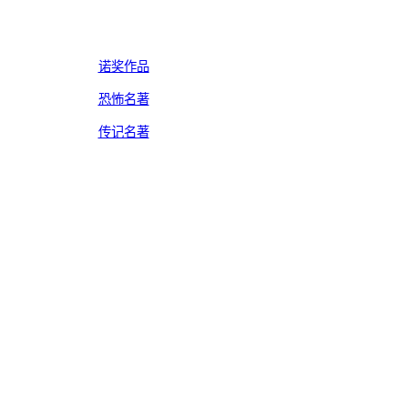
诺奖作品
恐怖名著
传记名著