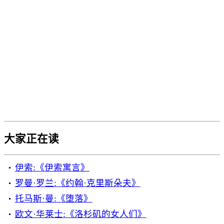
大家正在读
伊索:《伊索寓言》
罗曼·罗兰:《约翰·克里斯朵夫》
托马斯·曼:《堕落》
欧文·华莱士:《洛杉矶的女人们》