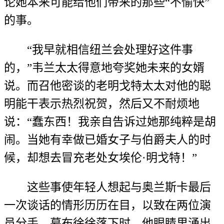
论她本来可能给他们带来的那些“不愉快”
的事。
“我早就相信纽兰会处理好这件事
的，”韦兰太太得意地夸奖她未来的女婿
说。而召他密谈的老明戈特太太对他的聪
明能干表示热烈祝贺，然后又不耐烦地
说：“蠢东西！我亲自告诉过她那纯粹是胡
闹。当她有幸做已婚女子与伯爵夫人的时
候，却想去冒充老处女埃伦·明戈特！”
这些事使年轻人想起与奥兰斯卡最后
一次谈话的情形历历在目，以致在两位演
员分手、幕布徐徐落下时，他眼睛里涌出