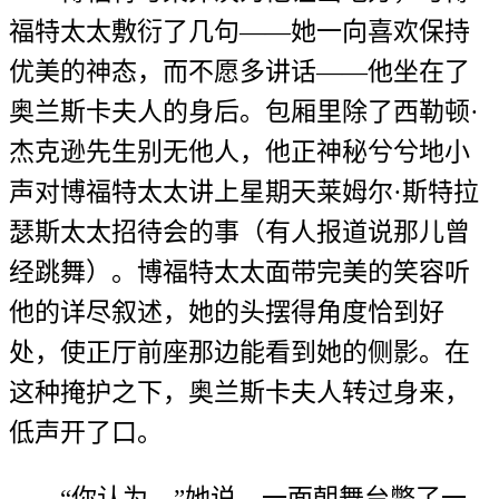
福特太太敷衍了几句——她一向喜欢保持
优美的神态，而不愿多讲话——他坐在了
奥兰斯卡夫人的身后。包厢里除了西勒顿·
杰克逊先生别无他人，他正神秘兮兮地小
声对博福特太太讲上星期天莱姆尔·斯特拉
瑟斯太太招待会的事（有人报道说那儿曾
经跳舞）。博福特太太面带完美的笑容听
他的详尽叙述，她的头摆得角度恰到好
处，使正厅前座那边能看到她的侧影。在
这种掩护之下，奥兰斯卡夫人转过身来，
低声开了口。
“你认为，”她说，一面朝舞台瞥了一