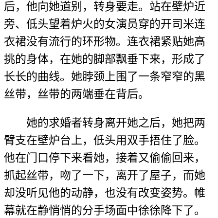
后，他向她道别，转身要走。站在壁炉近
旁、低头望着炉火的女演员穿的开司米连
衣裙没有流行的环形物。连衣裙紧贴她高
挑的身体，在她的脚部飘垂下来，形成了
长长的曲线。她脖颈上围了一条窄窄的黑
丝带，丝带的两端垂在背后。
她的求婚者转身离开她之后，她把两
臂支在壁炉台上，低头用双手捂住了脸。
他在门口停下来看她，接着又偷偷回来，
抓起丝带，吻了一下，离开了屋子，而她
却没听见他的动静，也没有改变姿势。帷
幕就在静悄悄的分手场面中徐徐降下了。