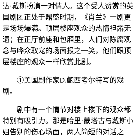
达·戴斯扮演一对情人。这个受人赞赏的英
国剧团正处于鼎盛时期，《肖兰》一剧更
是场场爆满。顶层楼座观众的热情袒露无
遗；在正厅前座和包厢里，人们对陈腐观
念与哗众取宠的场面报之一笑，他们跟顶
层楼座的观众一样欣赏此剧。
①美国剧作家D.鲍西考尔特写的戏
剧。
剧中有一个情节对楼上楼下的观众都
特别有吸引力。那是哈里·蒙塔古与戴斯小
姐告别的伤心场面，两人简短的对话之