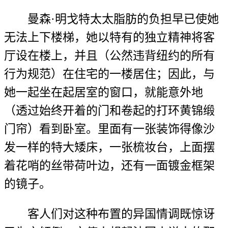
曼森·明戈特太太脂肪的负担早已使她
无法上下楼梯，她以特有的独立精神将客
厅设在楼上，并且（公然违背纽约的所有
行为规范）在住宅的一楼居住；因此，与
她一起坐在起居室的窗口，就能意外地
（透过始终开着的门和卷起的打环黄锦缎
门帘）看到卧室。里面有一张装饰得像沙
发一样的特大矮床，一张梳妆台，上面摆
着花哨的丝带荷叶边，还有一面镀金框架
的镜子。
客人们对这种布置的异国情调既惊讶