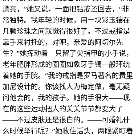
漂亮，”她又说，一面把钻戒还回去，“非
常独特。我年轻的时候，用一块彩玉镶在
几颗珍珠之间就觉得很好了。不过戒指是
靠手来衬托的，对吧，亲爱的阿切尔先
生？”她挥动着一只留了尖指甲的小手说，
老年肥胖形成的圈圈如象牙手镯一般环绕
着她的手腕。“我的戒指是罗马著名的费里
加尼设计的。你该找人为梅定做，毫无疑
问他会的，我的孩子。她的手很大——现
在的这些运动把人的关关节节都变大了
——不过皮肤还是很白的。——可婚礼什
么时候举行呢？”她收住话头，两眼紧盯着