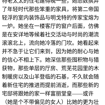
特老太太的住宅建得晚一些，她悉数摈弃
了年轻时代那些笨重的家具，将第二帝国
轻浮的室内装饰品与明戈特的传家宝熔为
一炉。她坐在一楼客厅的窗户后面，仿佛
是在安详地等候着社交活动与时尚的潮流
滚滚北上，流向她冷落的门坎。她看起来
并不急于让它们来到，因为她的耐心与她
的信心不相上下。她深信那些囤积物与猎
获物，那些单层的厅房、荒芜花园里的木
制暖房以及山羊登临的石基，不久就会随
着新住宅的推进而提前消逝，而那些新的
宅邸将跟她的家一样富丽堂皇——或许
（她是个不带偏见的女人）比她的更为壮