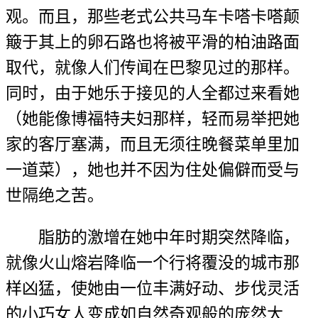
观。而且，那些老式公共马车卡嗒卡嗒颠
簸于其上的卵石路也将被平滑的柏油路面
取代，就像人们传闻在巴黎见过的那样。
同时，由于她乐于接见的人全都过来看她
（她能像博福特夫妇那样，轻而易举把她
家的客厅塞满，而且无须往晚餐菜单里加
一道菜），她也并不因为住处偏僻而受与
世隔绝之苦。
脂肪的激增在她中年时期突然降临，
就像火山熔岩降临一个行将覆没的城市那
样凶猛，使她由一位丰满好动、步伐灵活
的小巧女人变成如自然奇观般的庞然大