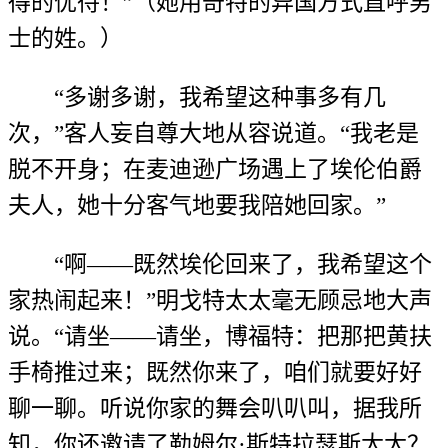
得的优待！”（她用奇特的异国方式直呼男
士的姓。）
“多谢多谢，我希望这种事多有几
次，”客人妄自尊大地从容说道。“我老是
脱不开身；在麦迪逊广场遇上了埃伦伯爵
夫人，她十分客气地要我陪她回家。”
“啊——既然埃伦回来了，我希望这个
家热闹起来！”明戈特太太毫无顾忌地大声
说。“请坐——请坐，博福特：把那把黄扶
手椅推过来；既然你来了，咱们就要好好
聊一聊。听说你家的舞会叭叭叫，据我所
知，你还邀请了勒姆尔·斯特拉瑟斯太太？