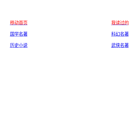
移动首页
我读过的
国学名著
科幻名著
历史小说
武侠名著