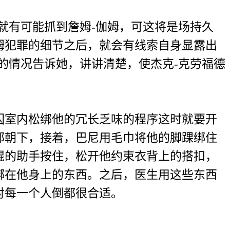
有可能抓到詹姆-伽姆，可这将是场持久
姆犯罪的细节之后，就会有线索自身显露出
的情况告诉她，讲讲清楚，使杰克-克劳福德
室内松绑他的冗长乏味的程序这时就要开
部朝下，接着，巴尼用毛巾将他的脚踝绑住
棍的助手按住，松开他约束衣背上的搭扣，
绑在他身上的东西。之后，医生用这些东西
对每一个人倒都很合适。