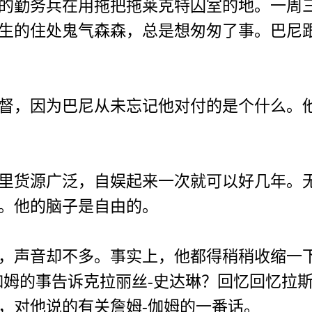
勤务兵在用拖把拖莱克特囚室的地。一周三
生的住处鬼气森森，总是想匆匆了事。巴尼
，因为巴尼从未忘记他对付的是个什么。他
货源广泛，自娱起来一次就可以好几年。无
。他的脑子是自由的。
声音却不多。事实上，他都得稍稍收缩一下
伽姆的事告诉克拉丽丝-史达琳？回忆回忆拉
，对他说的有关詹姆-伽姆的一番话。