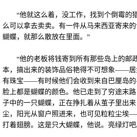
“他就这么着，没工作，找到个倒霉的猎
么可以拿去卖卖。有一件从马来西亚寄来的
蝴蝶，就那么散放在里面。”
“他的老板将钱寄到所有那些岛上的邮政
本，搞出来的装饰品俗艳得不可想象——居
有珠宝——有时候他们会收到来自巴厘岛的
脸上都是蝴蝶的颜色。他已走到了穷途末路
子中的一只蝴蝶，正在挣扎着从茧子里出来
尘，阳光从窗户照进来，也可见粒粒尘埃—
打着翅膀。这是只大蝴蝶，他说。亮绿灯吧