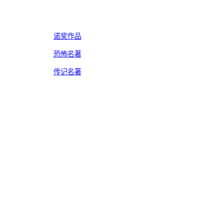
诺奖作品
恐怖名著
传记名著