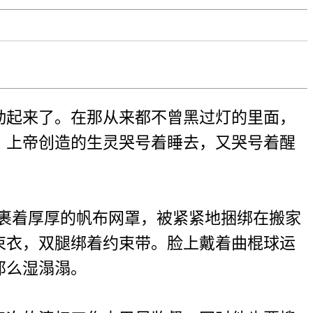
起来了。在那从来都不曾黑过灯的里面，
。上帝创造的生灵哭号着睡去，又哭号着醒
裹着厚厚的帆布网罩，被紧紧地捆绑在搬家
束衣，双腿绑着约束带。脸上戴着曲棍球运
那么湿溻溻。