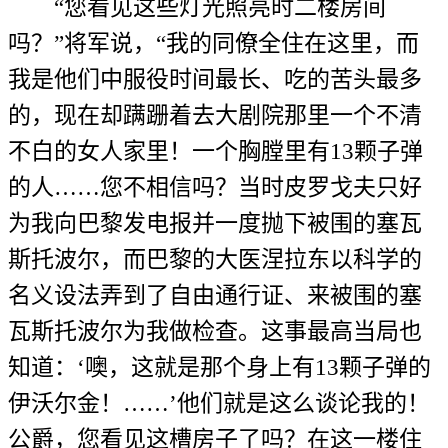
“您看见这些灯光照亮时二楼房间
吗？”将军说，“我的同僚全住在这里，而
我是他们中服役时间最长、吃的苦头最多
的，现在却蹒跚着去大剧院那里一个不清
不白的女人家里！一个胸膛里有13颗子弹
的人……您不相信吗？当时皮罗戈夫只好
为我向巴黎发电报并一度抛下被围的塞瓦
斯托波尔，而巴黎的大医涅拉东以科学的
名义设法弄到了自由通行证、来被围的塞
瓦斯托波尔为我做检查。这事最高当局也
知道：‘噢，这就是那个身上有13颗子弹的
伊沃尔金！……’他们就是这么谈论我的！
公爵，您看见这槽房子了吗？在这一楼住