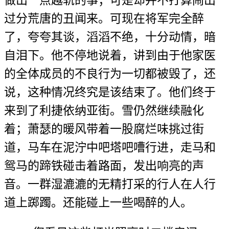
过分荒唐的丑闻来。可现在将军完全醉
了，夸夸其谈，滔滔不绝，十分动情，暗
自泪下。他不停地说着，讲到由于他家医
的全体成员的不良行为一切都被毁了，还
说，这种情况终究是该结束了。他们终于
来到了利捷依纳亚街。雪仍然继续融化
着；萧瑟的暖风带着一股腐烂味挑过街
道，马车在泥泞中吧塔吧嘈行进，走马和
鸳马的蹄铁碰击着路面，发出响亮的声
音。一群湿漉漉的无精打采的行人在人行
道上踯躅。还能碰上一些喝醉的人。