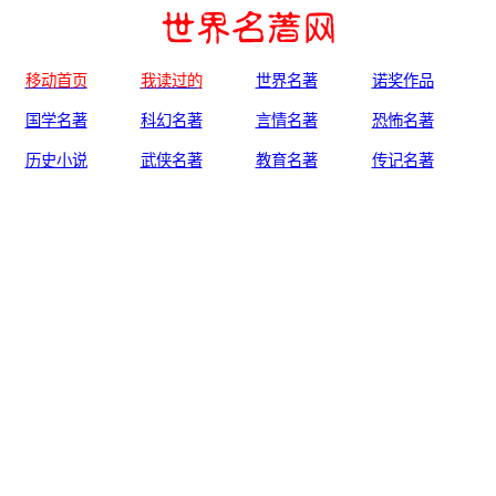
移动首页
我读过的
世界名著
诺奖作品
国学名著
科幻名著
言情名著
恐怖名著
历史小说
武侠名著
教育名著
传记名著