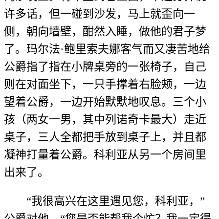
许多话，但一碰到沙发，马上就歪向一
侧，朝向墙壁，酣然入睡，做他的君子梦
了。玛尔法·鲍里索夫娜客气而又凄苦地给
公爵指了指在小牌桌旁的一张椅子，自己
则在对面坐下，一只手撑着右脸颊，一边
望着公爵，一边开始默默地叹息。三个小
孩（两女一男，其中列诺奇卡最大）走近
桌子，三人全都把手放到桌子上，并且都
凝神打量着公爵。科利亚从另一个房间里
出来了。
“我很高兴在这里遇见您，科利亚，”
公爵对他，“您是否能帮我个忙？我一定得