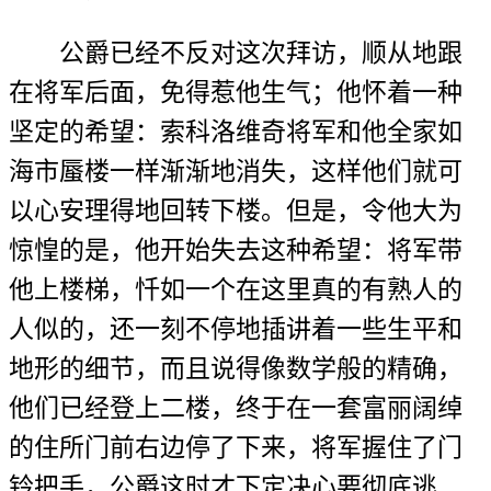
公爵已经不反对这次拜访，顺从地跟
在将军后面，免得惹他生气；他怀着一种
坚定的希望：索科洛维奇将军和他全家如
海市蜃楼一样渐渐地消失，这样他们就可
以心安理得地回转下楼。但是，令他大为
惊惶的是，他开始失去这种希望：将军带
他上楼梯，忏如一个在这里真的有熟人的
人似的，还一刻不停地插讲着一些生平和
地形的细节，而且说得像数学般的精确，
他们已经登上二楼，终于在一套富丽阔绰
的住所门前右边停了下来，将军握住了门
铃把手，公爵这时才下定决心要彻底逃