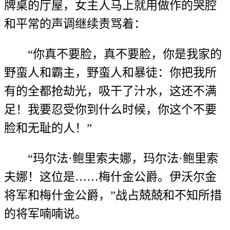
牌桌的厅屋，女主人马上就用做作的哭腔
和平常的声调继续责骂着：
“你真不要脸，真不要脸，你是我家的
野蛮人和霸主，野蛮人和暴徒：你把我所
有的全都抢劫光，吸干了汁水，这还不满
足！我要忍受你到什么时候，你这个不要
脸和无耻的人！”
“玛尔法·鲍里索夫娜，玛尔法·鲍里索
夫娜！这位是……梅什金公爵。伊沃尔金
将军和梅什金公爵，”战占兢兢和不知所措
的将军喃喃说。