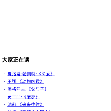
大家正在读
夏洛蒂·勃朗特:《简爱》
王朔:《动物凶猛》
屠格涅夫:《父与子》
贾平凹:《废都》
池莉:《来来往往》