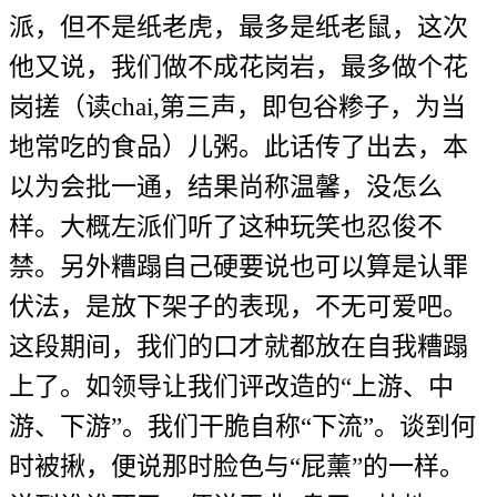
派，但不是纸老虎，最多是纸老鼠，这次
他又说，我们做不成花岗岩，最多做个花
岗搓（读chai,第三声，即包谷糁子，为当
地常吃的食品）儿粥。此话传了出去，本
以为会批一通，结果尚称温馨，没怎么
样。大概左派们听了这种玩笑也忍俊不
禁。另外糟蹋自己硬要说也可以算是认罪
伏法，是放下架子的表现，不无可爱吧。
这段期间，我们的口才就都放在自我糟蹋
上了。如领导让我们评改造的“上游、中
游、下游”。我们干脆自称“下流”。谈到何
时被揪，便说那时脸色与“屁薰”的一样。