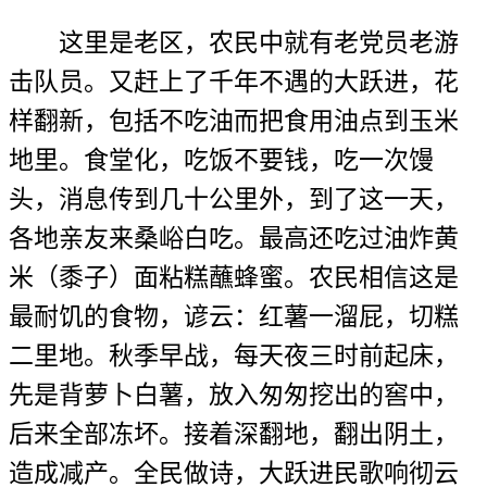
这里是老区，农民中就有老党员老游
击队员。又赶上了千年不遇的大跃进，花
样翻新，包括不吃油而把食用油点到玉米
地里。食堂化，吃饭不要钱，吃一次馒
头，消息传到几十公里外，到了这一天，
各地亲友来桑峪白吃。最高还吃过油炸黄
米（黍子）面粘糕蘸蜂蜜。农民相信这是
最耐饥的食物，谚云：红薯一溜屁，切糕
二里地。秋季早战，每天夜三时前起床，
先是背萝卜白薯，放入匆匆挖出的窖中，
后来全部冻坏。接着深翻地，翻出阴土，
造成减产。全民做诗，大跃进民歌响彻云