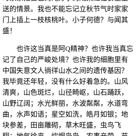
送的情景。我也不能忘记立秋节气时家家
门上插上一枝核桃叶。小子何德？与闻其
盛！
也许这当真是阿Q精神？也许我当真忘
记了自己的严峻处境？也许我的细胞里有
中国失意文人徜徉山水之间的遗传基因？
我毕竟还年轻，没有什么好着急的。山风
清爽，山色斑烂，山径畸岖，山石踊跃，
山野辽阔；水光鲜丽，水波粼粼，水道弯
曲，水声如语；星空如洗，皓月如银；地
块参差，田亩雕砌，草木旺盛，虫鸟飞