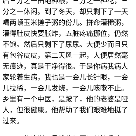
后三分之一田地种粮，三分之一种花，三
分之一休闲。到了冬天，却只剩下了一天
喝两顿玉米搓子粥的份儿。拼命灌稀粥，
灌得肚皮快要胀炸，五脏疼痛挪位，仍然
不饱。然后只剩下了尿尿。大便少而且只
有包谷皮皮，第二天风一起，大便居然毫
无痕迹，真是干净得很。于是你病我病大
家轮着生病，我也是一会儿长针眼，一会
儿拉稀，一会儿发烧，一会儿咳嗽不止。
乡里有一个中医，是跛子，他的老婆是哑
人，但很健康。他帮助了我们艰难地挺了
过来。