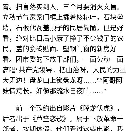
霄。扫盲落实到人，三个月要消灭文盲。
立秋节气家家门框上插着核桃叶。石块垒
墙，石板代瓦盖顶子的民居简陋，但是好
看，绝对比日后小康了挣了不少钱了的农
民，盖的瓷砖贴面、塑钢门窗的新房好
看。团市委的下放干部们，一面劳动一面
高唱“共产党领导，把山治呀，人民的力量
大无边！盘龙山上锁盘龙呀……”“阿哥阿
妹情意长，好像那流水日夜响……”
前一个歌约出自影片《降龙伏虎》，
后者出于《芦笙恋歌》。属于下放革命干
部者，按期休假，他们看过这些电影，我