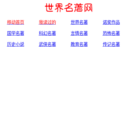
移动首页
我读过的
世界名著
诺奖作品
国学名著
科幻名著
言情名著
恐怖名著
历史小说
武侠名著
教育名著
传记名著