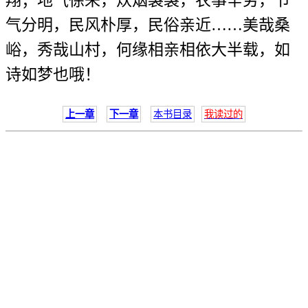
翔；地气徐来，炊烟袅袅，农事辛劳，节
气分明，民风朴厚，民俗亲近……美哉桑
峪，秀哉山村，何缘相亲相依大半载，如
诗如梦也哦！
上一章
下一章
本书目录
我读过的