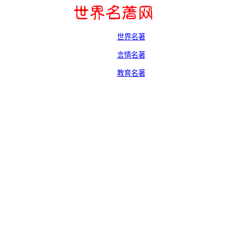
世界名著
言情名著
教育名著