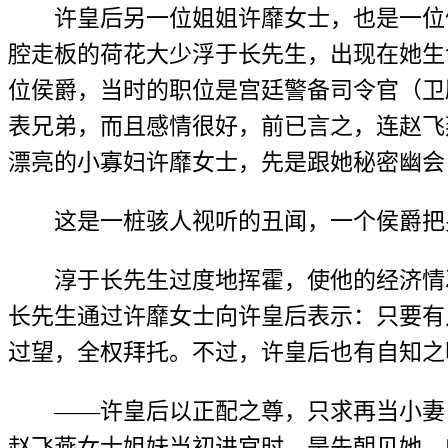
许皇后另一位姐姐许靡女士，也是一位
腔走板的荷花大少浮于长先生，出现在她生
位侯爵，当时的职位是宫廷警备司令官（卫
表兄弟，而且感情很好，前已言之，连赵飞
漂亮的小寡妇许靡女士，先是跟她秘密幽会
这是一桩骇人视听的丑闻，一个侯爵把
淳于长先生过度地挥霍，使他的经济情
长先生通过许靡女士向许皇后表示：只要有
过望，全权拜托。不过，许皇后也有自知之
——许皇后以正配之尊，只求再当小妻
赵飞燕女士姐妹当初进宫时，是先朝见她，