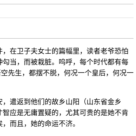
件，在卫子夫女士的篇幅里，读者老爷恐怕
种勾当，而被栽脏。呜呼，每个时代都有每
悟空先生，都摆不脱，何况一个皇后，何况一
安，遣返到他们的故乡山阳（山东省金乡
才智应是无庸置疑的，尤其可贵的是她不肯
俟，而且，她的命运不济。