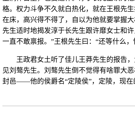
格。权力斗争不久就白热化，就在王根先生
在床，高兴得不得了，自以为他就要掌握大
先生适时地揭发淳于长先生跟许靡女士和许
一直不敢禀报。”王根先生曰：“还等什么，
王政君女土听了佳儿王莽先生的报告，
见刘骜先生。刘骜先生倒不觉得有啥罪大恶
封邑——他的侯爵名“定陵侯”，定陵，现