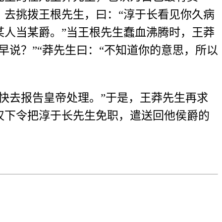
，去挑拨王根先生，曰：“淳于长看见你久病
某人当某爵。”当王根先生蠢血沸腾时，王莽
说？”“莽先生曰：“不知道你的意思，所以
快去报告皇帝处理。”于是，王莽先生再求
仅下令把淳于长先生免职，遣送回他侯爵的