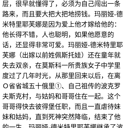
层，很早就懂得了，必须为自己闯出一条
路来，而且要大把大把地捞钱。玛丽娅-德
米特里耶芙娜是因为爱上他才嫁给他的：
他长得不错，人也聪明，如果他愿意的
话，还显得非常可爱。玛丽娅-德米特里耶
芙娜（出嫁以前姓佩斯托娃）还在童年就
失去双亲，在莫斯科一所贵族女子中学里
度过了几年时光，从那里回来以后，在离
Ｏ省省城五十俄里①、自己祖传的波克罗
夫斯克村，与姑妈和哥哥住在一起。这个
哥哥得快去彼得堡任职，而且一直虐待妹
妹和姑妈，直到死神突然降临，结束了他
的一生。玛丽娅-德米特里耶芙娜继承了波