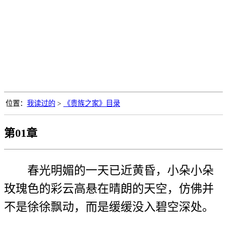
位置：
我读过的
>
《贵族之家》目录
第01章
春光明媚的一天已近黄昏，小朵小朵
玫瑰色的彩云高悬在晴朗的天空，仿佛并
不是徐徐飘动，而是缓缓没入碧空深处。