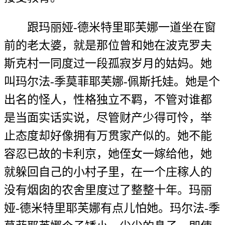
跟玛丽娅-德米特里耶芙娜一道坐在窗
前的老太婆，就是那位曾和她在波克罗夫
斯克村一同度过一段孤寂岁月的姑妈。她
叫玛尔法-季莫菲耶芙娜-佩斯托娃。她是个
出名的怪人，性格独立不羁，不管对谁都
是当面实话实说，尽管财产少得可怜，举
止态度却好像拥有万贯家产似的。她不能
容忍已故的卡利京，她侄女一嫁给他，她
就躲回自己的小村子里，在一个庄稼人的
没有烟囱的农舍里度过了整整十年。玛丽
娅-德米特里耶芙娜有点儿怕她。玛尔法-季