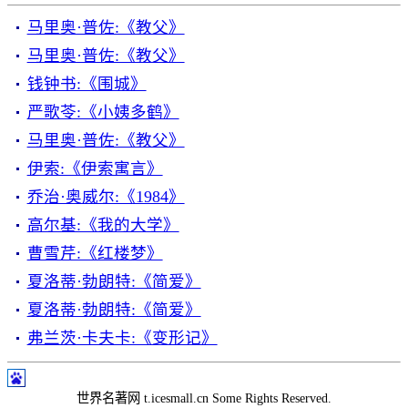
马里奥·普佐:《教父》
马里奥·普佐:《教父》
钱钟书:《围城》
严歌苓:《小姨多鹤》
马里奥·普佐:《教父》
伊索:《伊索寓言》
乔治·奥威尔:《1984》
高尔基:《我的大学》
曹雪芹:《红楼梦》
夏洛蒂·勃朗特:《简爱》
夏洛蒂·勃朗特:《简爱》
弗兰茨·卡夫卡:《变形记》
世界名著网 t.icesmall.cn Some Rights Reserved.