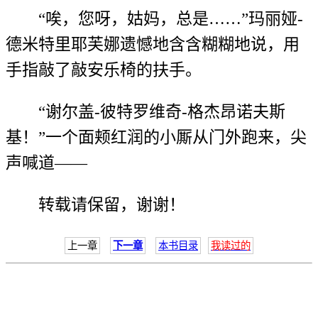
“唉，您呀，姑妈，总是……”玛丽娅-
德米特里耶芙娜遗憾地含含糊糊地说，用
手指敲了敲安乐椅的扶手。
“谢尔盖-彼特罗维奇-格杰昂诺夫斯
基！”一个面颊红润的小厮从门外跑来，尖
声喊道——
转载请保留，谢谢！
上一章
下一章
本书目录
我读过的