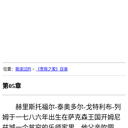
位置：
我读过的
>
《贵族之家》目录
第05章
赫里斯托福尔-泰奥多尔-戈特利布-列
姆于一七八六年出生在萨克森王国开姆尼
兹城一个贫穷的乐师家里。他父亲吹圆