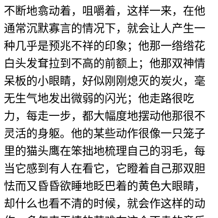
不断地翕动着，咀嚼着，这样一来，在他
通常沉默寡言的情况下，就会让人产生一
种几乎是预兆不祥的印象；他那一绺绺花
白头发耷拉到不高的前额上；他那双神情
呆板的小眼睛，好似刚刚熄灭的炭火，毫
无生气地发出微弱的闪光；他走路很吃
力，每走一步，都大幅度地摆动他那很不
灵活的身躯。他的某些动作很像一只笼子
里的猫头鹰在笨拙地梳理自己的羽毛，每
当它感到有人在看它，它瞪着自己那双胆
怯而又昏昏欲睡地眨巴着的黄色大眼睛，
却什么也看不清的时候，就会作这样的动