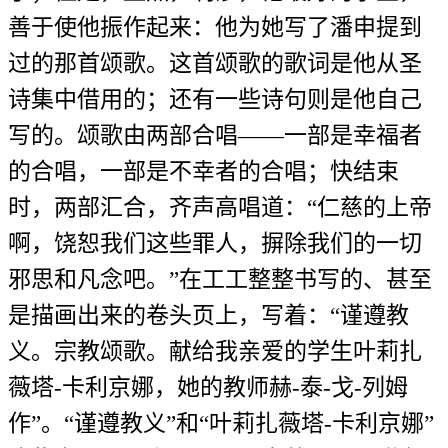
善于使他振作起来：他为她写了潘申提到
过的那首颂歌。这首颂歌的歌词是他从圣
诗集中借用的；还有一些诗句则是他自己
写的。颂歌由两部合唱——一部是幸福者
的合唱，一部是不幸者的合唱；快结束
时，两部汇合，齐声高唱道：“仁慈的上帝
啊，饶恕我们这些罪人，摒除我们的一切
邪思和凡念吧。”在工工整整书写的、甚至
是描画出来的卷头页上，写着：“谨遵教
义。宗教颂歌。献给我亲爱的学生叶莉扎
薇塔-卡利京娜，她的教师赫-泰-戈-列姆
作”。“谨遵教义”和“叶莉扎薇塔-卡利京娜”