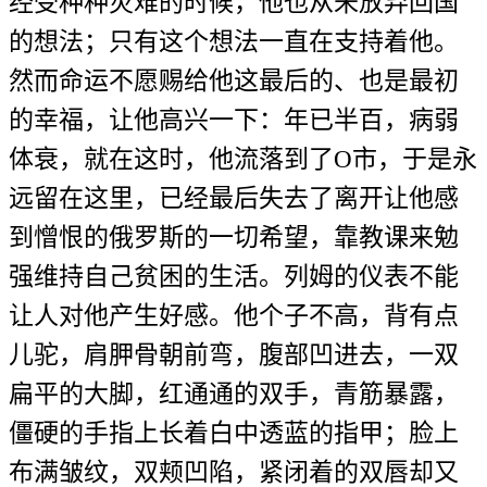
经受种种灾难的时候，他也从未放弃回国
的想法；只有这个想法一直在支持着他。
然而命运不愿赐给他这最后的、也是最初
的幸福，让他高兴一下：年已半百，病弱
体衰，就在这时，他流落到了O市，于是永
远留在这里，已经最后失去了离开让他感
到憎恨的俄罗斯的一切希望，靠教课来勉
强维持自己贫困的生活。列姆的仪表不能
让人对他产生好感。他个子不高，背有点
儿驼，肩胛骨朝前弯，腹部凹进去，一双
扁平的大脚，红通通的双手，青筋暴露，
僵硬的手指上长着白中透蓝的指甲；脸上
布满皱纹，双颊凹陷，紧闭着的双唇却又