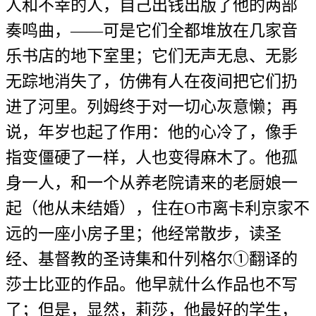
人和不幸的人，自己出钱出版了他的两部
奏鸣曲，——可是它们全都堆放在几家音
乐书店的地下室里；它们无声无息、无影
无踪地消失了，仿佛有人在夜间把它们扔
进了河里。列姆终于对一切心灰意懒；再
说，年岁也起了作用：他的心冷了，像手
指变僵硬了一样，人也变得麻木了。他孤
身一人，和一个从养老院请来的老厨娘一
起（他从未结婚），住在O市离卡利京家不
远的一座小房子里；他经常散步，读圣
经、基督教的圣诗集和什列格尔①翻译的
莎士比亚的作品。他早就什么作品也不写
了；但是，显然，莉莎，他最好的学生，