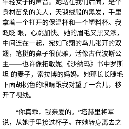
年轻女子的声音。她站在我们后面，是个
身材苗条的美人，天鹅绒般的黑发，手里
拿着一个打开的保温杯和一个塑料杯。我
眨眨 眼，心跳加快。她的眉毛又黑又浓，
中间连在一起，宛如飞翔的鸟儿张开的双
翅，笔挺的鼻子很优雅，活像古代波斯公
主——也许像拓敏妮,《沙纳玛》书中罗斯
坦 的妻子，索拉博的妈妈。她那长长睫毛
下面胡桃色的眼睛跟我对望了一会儿，移
开了视线。
“你真乖，我亲爱的。”塔赫里将军
说，从她手里接过杯子。在她转身离去之