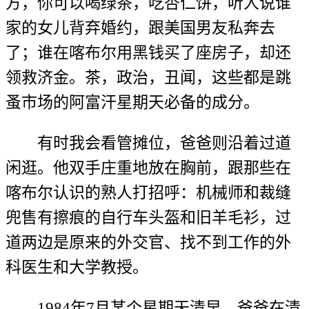
方，你可以喝绿茶，吃杏仁饼，听人说谁
家的女儿背弃婚约，跟美国男友私奔去
了；谁在喀布尔用黑钱买了座房子，却还
领救济金。茶，政治，丑闻，这些都是跳
蚤市场的阿富汗星期天必备的成分。
有时我会看管摊位，爸爸则沿着过道
闲逛。他双手庄重地放在胸前，跟那些在
喀布尔认识的熟人打招呼：机械师和裁缝
兜售有擦痕的自行车头盔和旧羊毛衫，过
道两边是原来的外交官、找不到工作的外
科医生和大学教授。
1984年7月某个星期天清早，爸爸在清