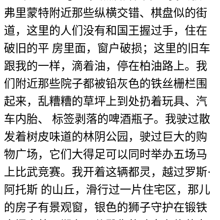
弗里蒙特附近那些纵横交错、棋盘似的街
道，这里的人们没有和国王握过手，住在
破旧的平 房里面，窗户破损；这里的旧车
跟我的一样，滴着油，停在柏油路上。我
们附近那些院子都被铅灰色的铁丝栅栏围
起来，乱糟糟的草坪上到处扔着玩具、汽
车内胎、 标签剥落的啤酒瓶子。我驶过散
发着树皮味道的林阴公园，驶过巨大的购
物广场，它们大得足可以同时举办五场马
上比武竞赛。我开着这辆都灵，越过罗斯·
阿托斯 的山丘，滑行过一片住宅区，那儿
的房子有景观窗，银色的狮子守护在锻铁