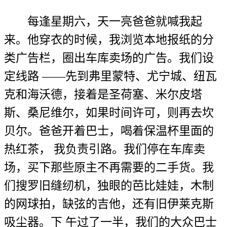
每逢星期六，天一亮爸爸就喊我起
来。他穿衣的时候，我浏览本地报纸的分
类广告栏，圈出车库卖场的广告。我们设
定线路 ——先到弗里蒙特、尤宁城、纽瓦
克和海沃德，接着是圣荷塞、米尔皮塔
斯、桑尼维尔，如果时间许可，则再去坎
贝尔。爸爸开着巴士，喝着保温杯里面的
热红茶， 我负责引路。我们停在车库卖
场，买下那些原主不再需要的二手货。我
们搜罗旧缝纫机，独眼的芭比娃娃，木制
的网球拍，缺弦的吉他，还有旧伊莱克斯
吸尘器。下 午过了一半，我们的大众巴士