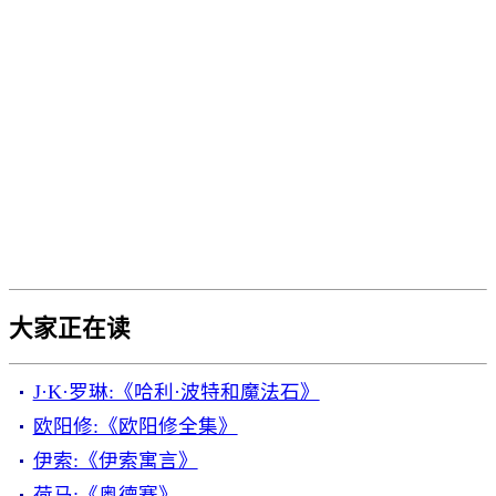
大家正在读
J·K·罗琳:《哈利·波特和魔法石》
欧阳修:《欧阳修全集》
伊索:《伊索寓言》
荷马:《奥德赛》