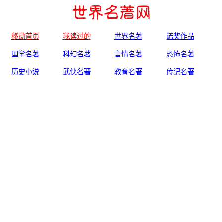
移动首页
我读过的
世界名著
诺奖作品
国学名著
科幻名著
言情名著
恐怖名著
历史小说
武侠名著
教育名著
传记名著