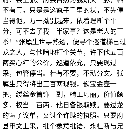
不有亏。只是是这疯子手里的状，不先停
当得他，万一拗别起来，依着理断个平
分，可不去了我一半家事？这是老大的干
系！”张廪生世事熟透，便寻个巡道梯已过
龙之人，与他暗地打个关节，许下他五百
两买心红的公价。巡道依允，只要现过
采，包管停当。若有不要，不动分文。张
廪生只得将出三百两现银，嵌宝金壶一
把，缕丝金首饰一副，精工巧丽，价值颇
多，权当二百两，他日备银取赎。要过龙
的写了议单，又讨个许赎的执照。只要府
县申文上来，批个象意批语，永杜断与兄