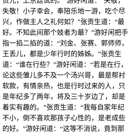
贡元，上京廷试的。”游好闲道：“失敬，
失敬！小子幸会，奉陪乐地一游，吃个尽
兴，作做主人之礼何如？”张贡生道：“最
好。不知此间那个妓者为最？”游好闲把手
指一掐二掐的道：“刘金、张赛、郭师师，
王丢儿，都是少年行时的姊姊。”张贡生
道：“谁在行些？”游好闲道：“若是在行，
论这些雏儿多不及一个汤兴哥，最是帮衬
软款，有情亲热，也是行时过来的人，只
是年纪多了两年，将及三十岁边了，却是
着实有趣的。”张贡生道：“我每自家年纪
不小，倒不喜欢那孩子心性的，是老成些
的好。”游好闲道：“这等不消说，竟到那