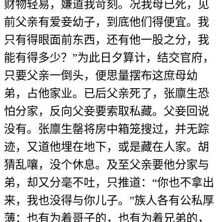
财物轻易，嫌道我苛刻。况我母已死，见
前父亲有爱妾幼子，到底他们得便宜。我
只有得眼面前东西，还有他一股之分，我
能有得多少？”为此日夕算计，结交官府，
只要父亲一倒头，便思量摆布这庶母幼
弟，占他家业。已后父亲死了，张廪生恐
怕分家，反向父妾要索取私藏。父妾回说
没有。张廪生罄将房中箱笼搜过，并无踪
迹，又道他埋在地下，或是藏在人家。胡
猜乱嚷，没个休息。及至父亲要他分家与
弟，却又分毫不吐，只推道：“你也不拿出
来，我也没得与你儿子。”族人各有公私厚
薄：也有为着哥子的，也有为着兄弟的，