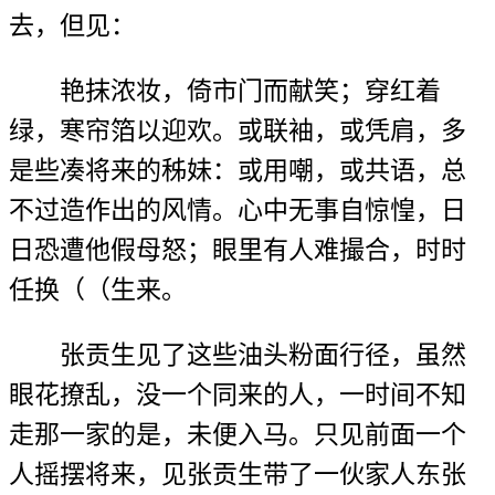
去，但见：
艳抹浓妆，倚市门而献笑；穿红着
绿，寒帘箔以迎欢。或联袖，或凭肩，多
是些凑将来的秭妹：或用嘲，或共语，总
不过造作出的风情。心中无事自惊惶，日
日恐遭他假母怒；眼里有人难撮合，时时
任换（（生来。
张贡生见了这些油头粉面行径，虽然
眼花撩乱，没一个同来的人，一时间不知
走那一家的是，未便入马。只见前面一个
人摇摆将来，见张贡生带了一伙家人东张