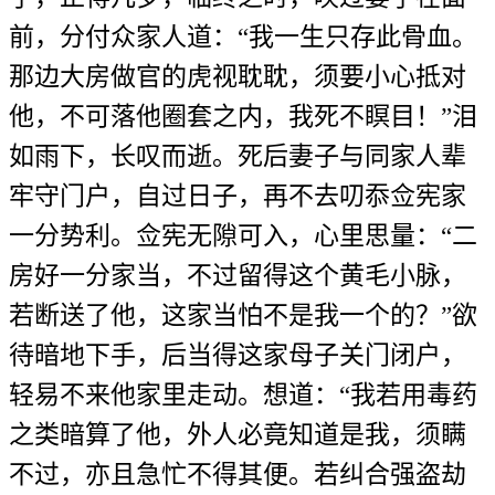
前，分付众家人道：“我一生只存此骨血。
那边大房做官的虎视耽耽，须要小心抵对
他，不可落他圈套之内，我死不瞑目！”泪
如雨下，长叹而逝。死后妻子与同家人辈
牢守门户，自过日子，再不去叨忝佥宪家
一分势利。佥宪无隙可入，心里思量：“二
房好一分家当，不过留得这个黄毛小脉，
若断送了他，这家当怕不是我一个的？”欲
待暗地下手，后当得这家母子关门闭户，
轻易不来他家里走动。想道：“我若用毒药
之类暗算了他，外人必竟知道是我，须瞒
不过，亦且急忙不得其便。若纠合强盗劫