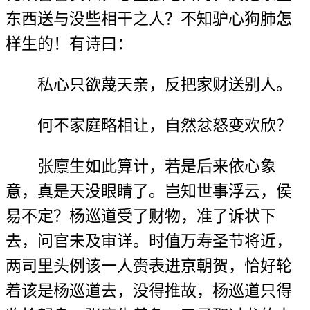
东西送与没些相干之人？不知驴心狗肺怎
样生的！有诗曰：
私心只欲蔑天亲，反把家财送别人。
何不家庭略相让，自然忿怒变欢欣？
张廪生如此算计，若是后来依心象
意，真是天没眼睛了。岂知世事浮云，侯
易不定？杨巡道受了财物，准了诉状下
去，问官未及审详。时值万寿圣节将近，
两司里头例该一人赍表进京朝贺，恰好轮
着该是杨巡道去，没得推故，杨巡道只得