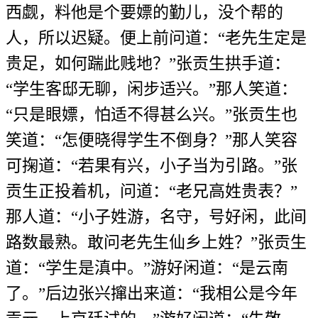
西觑，料他是个要嫖的勤儿，没个帮的
人，所以迟疑。便上前问道：“老先生定是
贵足，如何踹此贱地？”张贡生拱手道：
“学生客邸无聊，闲步适兴。”那人笑道：
“只是眼嫖，怕适不得甚么兴。”张贡生也
笑道：“怎便晓得学生不倒身？”那人笑容
可掬道：“若果有兴，小子当为引路。”张
贡生正投着机，问道：“老兄高姓贵表？”
那人道：“小子姓游，名守，号好闲，此间
路数最熟。敢问老先生仙乡上姓？”张贡生
道：“学生是滇中。”游好闲道：“是云南
了。”后边张兴撺出来道：“我相公是今年