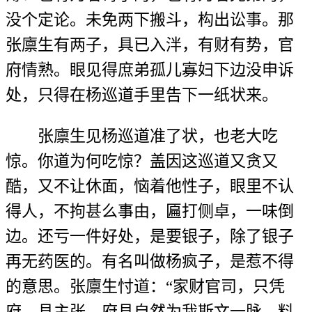
没个定论。未免两下搬斗，构出讼事。那
张廪生有两子，具已入泮，有财有势，官
府情熟。眼见得庶弟孤儿寡妇下边没申诉
处，只得在杨巡道手里告下一纸状来。
张廪生见杨巡道准了状，也老大吃
惊。你道为何吃惊？盖因这巡道又贪又
酷，又不让休面，恼着他性子，眼里不认
得人，不拘甚么事由，匾打侧卓，一味倒
边。还亏一件好处，是要银子，除了银子
再无药医的。有名叫做杨疯子，是惹不得
的意思。张廪生忖道：“家财官司，只凭
府、县主张。府县自然为我斯文一脉，料