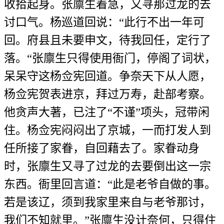
收拾起身。张廪生着急，又寻那过龙的去
讨口气。杨巡道回说：“此行不出一年可
回。府县且未要申文，待我回任，定行了
落。“张廪生只得使用衙门，停阁了词状，
呆呆守这杨佥宪回道。争奈天下从人愿，
杨佥宪贺表进京，拜过万寿，赴部考察。
他贪声大著，已注了“不谨”项头，冠带闲
住。杨佥宪闷闷出了京城，一而打发人到
任所接了家眷，自回藉去了。家眷动身
时，张廪生又寻了过龙的去要倒出这一宗
东西。衙里回言道：“此是老爷自做的事。
若是该辽，须到我家里来自与老爷那讨，
我们不知就里。”张廪生没计奈何，只得住