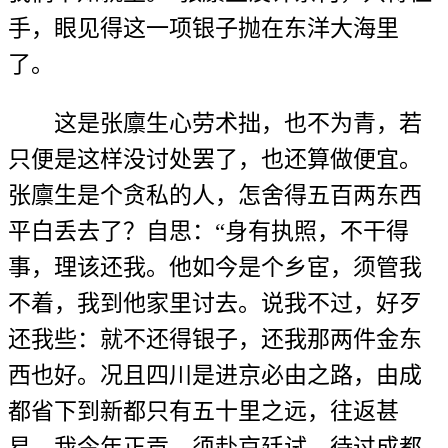
手，眼见得这一项银子抛在东洋大海里
了。
这是张廪生心劳术拙，也不为青，若
只便是这样没讨处罢了，也还算做便宜。
张廪生是个贪私的人，怎舍得五百两东西
平白丢去了？自思：“身有执照，不干得
事，理该还我。他如今是个乡宦，须管我
不着，我到他家里讨去。说我不过，好歹
还我些：就不还得银子，还我那两件金东
西也好。况且四川是进京必由之路，由成
都省下到新都只有五十里之远，往返甚
易。我今年正贡，须赴京廷试，待过成都