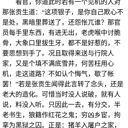
看官，你道此时若有一个见机的人对
那张贡生道：“这项银子，是你自己欺心不
是处，黑暗里葬送了，还怨怅兀谁？那官
员每手里东西，有进无出，老虎喉中讨脆
骨，大象口里拔生牙，都不是好惹的，不
要思想到手了。况且取得来送与行院人
家，又是个填不满底雪井，何苦枉用心
机，走这道路？不如认个悔气，歇了帐
罢！”若是张贡生闻得此言转了念头，还是
老大的造化。可惜当时没人说破，就有人
说，料没入听。只因此一去，有分交，半
老书生，狼籍作红花之鬼；穷凶乡宦，拘
挛为黑狱之囚。正是：猪羊入屠户之家，