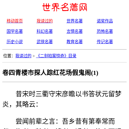
移动首页
我读过的
世界名著
诺奖作品
国学名著
科幻名著
言情名著
恐怖名著
历史小说
武侠名著
教育名著
传记名著
位置：
我读过的
>
《二刻拍案惊奇》目录
卷四青楼市探人踪红花场假鬼闹(1)
昔宋时三衢守宋彦瞻以书答状元留梦
炎，其略云：
尝闻前辈之言：吾乡昔有第奉常而