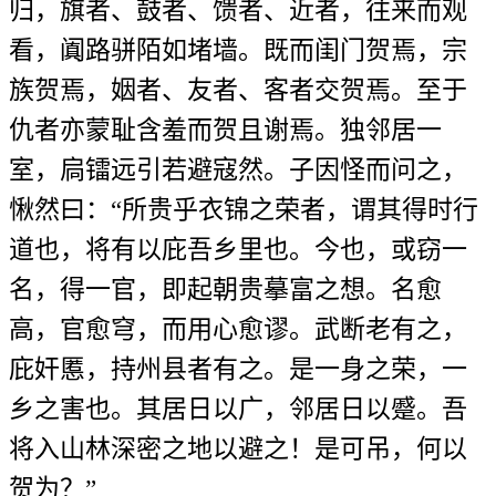
归，旗者、鼓者、馈者、近者，往来而观
看，阗路骈陌如堵墙。既而闺门贺焉，宗
族贺焉，姻者、友者、客者交贺焉。至于
仇者亦蒙耻含羞而贺且谢焉。独邻居一
室，扃镭远引若避寇然。子因怪而问之，
愀然曰：“所贵乎衣锦之荣者，谓其得时行
道也，将有以庇吾乡里也。今也，或窃一
名，得一官，即起朝贵摹富之想。名愈
高，官愈穹，而用心愈谬。武断老有之，
庇奸慝，持州县者有之。是一身之荣，一
乡之害也。其居日以广，邻居日以蹙。吾
将入山林深密之地以避之！是可吊，何以
贺为？”