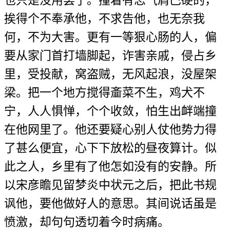
也只是没用罢了。撞着有志气肩巴硬的，
挨得个不奉承他，不求告他，也无奈我
何，不为大害。更有一等狠心肠的人，偏
要从家门首打墙脚起，诈害亲戚，侵占乡
里，受投献，窝盗贼，无风起浪，没屋架
梁。把一个地方搅得齑菜不生，鸡犬不
宁，人人惧惮，个个收敛，怕生出衅端撞
在他网里了。他还要疑心别人仗他势力得
了甚么便宜，心下下放松的昼夜算计。似
此之人，乡里有了他怎如没有的安静。所
以宋彦瞻见留梦炎中状元之后，把此书规
讽他，要他做好人的意思。其间说话虽是
愤激，却句句透切着今时病痛。