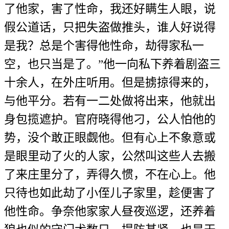
了他家，害了性命，我还好瞒生人眼，说
假公道话，只把失盗做推头，谁人好说得
是我？总是个害得他性命，劫得家私一
空，也只当是了。”他一向私下养着剧盗三
十余人，在外庄听用。但是掳掠得来的，
与他平分。若有一二处做将出来，他就出
身包揽遮护。官府晓得他刁，公人怕他的
势，没个敢正眼觑他。但有心上不象意或
是眼里动了火的人家，公然叫这些人去搬
了来庄里分了，弄得久惯，不在心上。他
只待也如此劫了小侄儿子家里，趁便害了
他性命。争奈他家家人昼夜巡逻，还养着