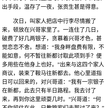
出手段，温存了一夜，张贡生甚是得意。
次日，叫家人把店中行李尽情搬了
来，顿放在兴哥家里了。一连住了几日，
破费了好几两银子，贪慕着兴哥才色，甚
觉恋恋不舍。想道：“我身畔盘费有限，不
能如意，何不暂往新都讨取此项到手？便
多用些在他身上也好。”出来与这四个家人
商议，装束了鞍马往新都去。他心里道指
日可以回来的，对兴哥道：“我有一宗银子
在新都，此去只有半日路程。我去讨了
来，再到你这里顽耍几时。”兴哥道：“何
不你留住在此，只教管家们去那讨了来？”