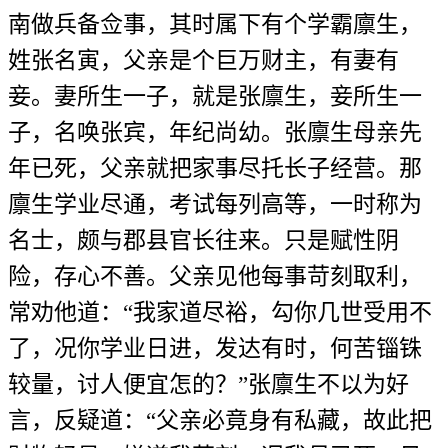
南做兵备佥事，其时属下有个学霸廪生，
姓张名寅，父亲是个巨万财主，有妻有
妾。妻所生一子，就是张廪生，妾所生一
子，名唤张宾，年纪尚幼。张廪生母亲先
年已死，父亲就把家事尽托长子经营。那
廪生学业尽通，考试每列高等，一时称为
名士，颇与郡县官长往来。只是赋性阴
险，存心不善。父亲见他每事苛刻取利，
常劝他道：“我家道尽裕，勾你几世受用不
了，况你学业日进，发达有时，何苦锱铢
较量，讨人便宜怎的？”张廪生不以为好
言，反疑道：“父亲必竟身有私藏，故此把