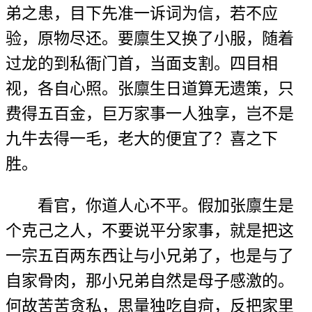
弟之患，目下先准一诉词为信，若不应
验，原物尽还。要廪生又换了小服，随着
过龙的到私衙门首，当面支割。四目相
视，各自心照。张廪生日道算无遗策，只
费得五百金，巨万家事一人独享，岂不是
九牛去得一毛，老大的便宜了？喜之下
胜。
看官，你道人心不平。假加张廪生是
个克己之人，不要说平分家事，就是把这
一宗五百两东西让与小兄弟了，也是与了
自家骨肉，那小兄弟自然是母子感激的。
何故苦苦贪私，思量独吃自疴，反把家里