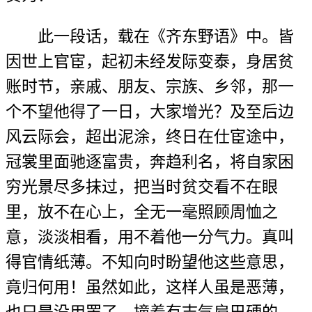
此一段话，载在《齐东野语》中。皆
因世上官宦，起初未经发际变泰，身居贫
账时节，亲戚、朋友、宗族、乡邻，那一
个不望他得了一日，大家增光？及至后边
风云际会，超出泥涂，终日在仕宦途中，
冠裳里面驰逐富贵，奔趋利名，将自家困
穷光景尽多抹过，把当时贫交看不在眼
里，放不在心上，全无一毫照顾周恤之
意，淡淡相看，用不着他一分气力。真叫
得官情纸薄。不知向时盼望他这些意思，
竟归何用！虽然如此，这样人虽是恶薄，