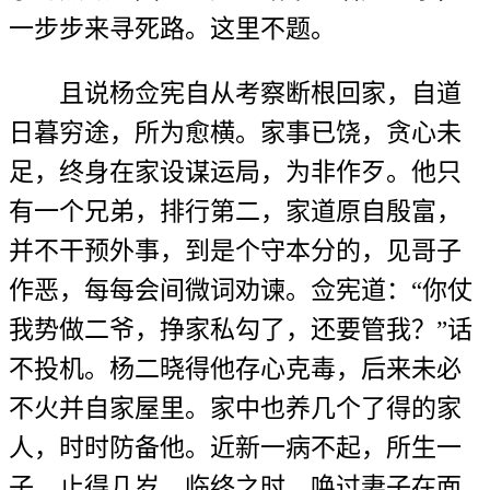
一步步来寻死路。这里不题。
且说杨佥宪自从考察断根回家，自道
日暮穷途，所为愈横。家事已饶，贪心未
足，终身在家设谋运局，为非作歹。他只
有一个兄弟，排行第二，家道原自殷富，
并不干预外事，到是个守本分的，见哥子
作恶，每每会间微词劝谏。佥宪道：“你仗
我势做二爷，挣家私勾了，还要管我？”话
不投机。杨二晓得他存心克毒，后来未必
不火并自家屋里。家中也养几个了得的家
人，时时防备他。近新一病不起，所生一
子，止得几岁，临终之时，唤过妻子在面