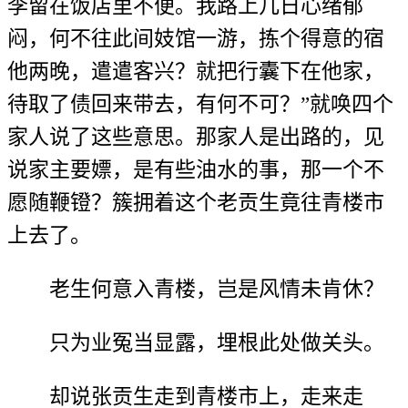
李留在饭店里不便。我路上几日心绪郁
闷，何不往此间妓馆一游，拣个得意的宿
他两晚，遣遣客兴？就把行囊下在他家，
待取了债回来带去，有何不可？”就唤四个
家人说了这些意思。那家人是出路的，见
说家主要嫖，是有些油水的事，那一个不
愿随鞭镫？簇拥着这个老贡生竟往青楼市
上去了。
老生何意入青楼，岂是风情未肯休？
只为业冤当显露，埋根此处做关头。
却说张贡生走到青楼市上，走来走