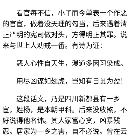
看官每不信，小子而今单表一个作恶
的官宦，做着没天理的勾当，后来遇着清
正严明的宪司做对头，方得明正其罪。说
来与世上人劝戒一番。有诗为证：
恶人心性自天生，漫道多因习染成。
用尽凶谋如翅虎，岂知有日贯为盈！
这段话文，乃是四川新都县有一乡
宦，姓杨，是本朝甲科。后来没收煞，不
好说得他名讳。其人家富心贪，凶暴残
忍。居家为一乡之害，自不必说。曾在云