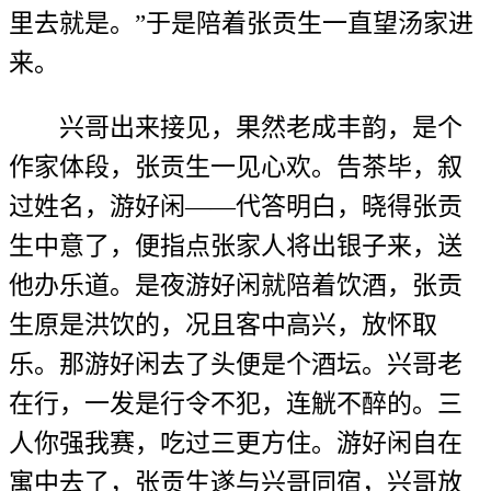
里去就是。”于是陪着张贡生一直望汤家进
来。
兴哥出来接见，果然老成丰韵，是个
作家体段，张贡生一见心欢。告茶毕，叙
过姓名，游好闲——代答明白，晓得张贡
生中意了，便指点张家人将出银子来，送
他办乐道。是夜游好闲就陪着饮酒，张贡
生原是洪饮的，况且客中高兴，放怀取
乐。那游好闲去了头便是个酒坛。兴哥老
在行，一发是行令不犯，连觥不醉的。三
人你强我赛，吃过三更方住。游好闲自在
寓中去了，张贡生遂与兴哥同宿，兴哥放