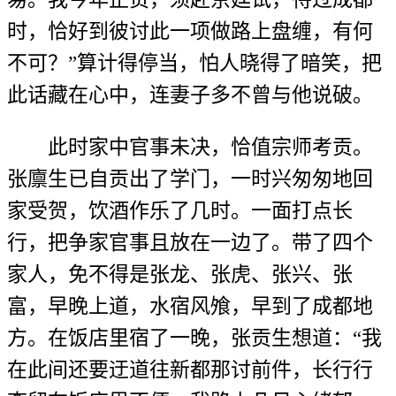
时，恰好到彼讨此一项做路上盘缠，有何
不可？”算计得停当，怕人晓得了暗笑，把
此话藏在心中，连妻子多不曾与他说破。
此时家中官事未决，恰值宗师考贡。
张廪生已自贡出了学门，一时兴匆匆地回
家受贺，饮酒作乐了几时。一面打点长
行，把争家官事且放在一边了。带了四个
家人，免不得是张龙、张虎、张兴、张
富，早晚上道，水宿风飧，早到了成都地
方。在饭店里宿了一晚，张贡生想道：“我
在此间还要迂道往新都那讨前件，长行行