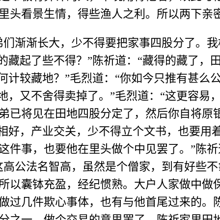
里头看景生情，得些渔人之利。所以两下亲
们渐渐长大，少不得要把家事四股分了。我
的藏起了些不得？”陈祈道：“藏得的藏了，
如何计较藏地？”毛烈道：“你如今只推有甚么
好地，又不舍得卖掉了。”毛烈道：“这更容易
弟已将见在田地四股分定了，然后你自将原
是相好，产业交关，少不得立个文书，也要用着
这件事，也要他在里头做个中见罢了。”陈祈
这高公法名智高，虽然是个僧家，到有好些
所以囊钵充盈，经纪惯熟。大户人家做中做
做过几件欺心事体，也有与他首尾过来的。
分之一，做个交易的意思罢了。陈祈家里田