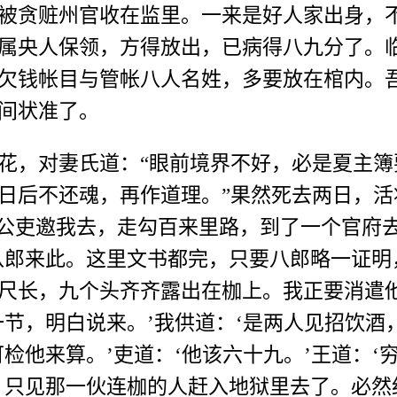
贪赃州官收在监里。一来是好人家出身，不
属央人保领，方得放出，已病得八九分了。
欠钱帐目与管帐八人名姓，多要放在棺内。
间状准了。
，对妻氏道：“眼前境界不好，必是夏主簿
日后不还魂，再作道理。”果然死去两日，活
个公吏邀我去，走勾百来里路，到了一个官府
八郎来此。这里文书都完，只要八郎略一证明
尺长，九个头齐齐露出在枷上。我正要消遣
节，明白说来。’我供道：‘是两人见招饮酒
检他来算。’吏道：‘他该六十九。’王道：
，只见那一伙连枷的人赶入地狱里去了。必然