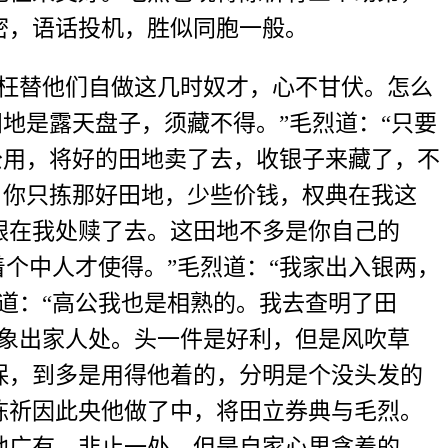
密，语话投机，胜似同胞一般。
枉替他们自做这几时奴才，心不甘伏。怎么
田地是露天盘子，须藏不得。”毛烈道：“只要
公用，将好的田地卖了去，收银子来藏了，不
，你只拣那好田地，少些价钱，权典在我这
银在我处赎了去。这田地不多是你自己的
个中人才使得。”毛烈道：“我家出入银两，
道：“高公我也是相熟的。我去查明了田
不象出家人处。头一件是好利，但是风吹草
保，到多是用得他着的，分明是个没头发的
陈祈因此央他做了中，将田立券典与毛烈。
地广有，非止一处，但是自家心里贪着的，