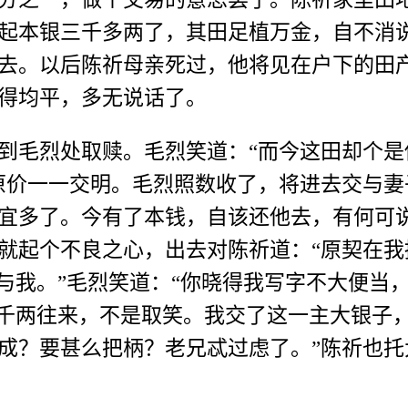
起本银三千多两了，其田足植万金，自不消
去。以后陈祈母亲死过，他将见在户下的田
得均平，多无说话了。
烈处取赎。毛烈笑道：“而今这田却个是你
原价一一交明。毛烈照数收了，将进去交与
宜多了。今有了本钱，自该还他去，有何可
就起个不良之心，出去对陈祈道：“原契在
票与我。”毛烈笑道：“你晓得我写字不大便当
几千两往来，不是取笑。我交了这一主大银子，
成？要甚么把柄？老兄忒过虑了。”陈祈也