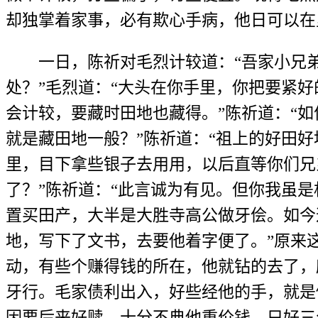
却独掌着家事，必有欺心手病，他日可以在
一日，陈祈对毛烈计较道：“吾家小兄弟
处？”毛烈道：“大头在你手里，你把要紧好
会计较，要藏时田地也藏得。”陈祈道：“
就是藏田地一般？”陈祈道：“祖上的好田
里，目下拿些银子去用用，以后直等你们兄
了？”陈祈道：“此言诚为有见。但你我虽
置买田产，大半是大胜寺高公做牙侩。如今
地，写下了文书，去要他着字便了。”原来
动，有些个赚得钱的所在，他就钻的去了，
牙行。毛家债利出入，好些经他的手，就是
因要后来好赎，十分不典他重价钱，只好三