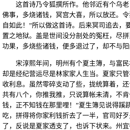
这首诗乃令狐撰所作。他邻近有个乌老，
佛事，多烧诸钱，冥宫大喜，所以放还。令
自如此！”所以做这首诗。后来冥司追去，
置之地狱。盖是世间没分剖处的冤枉，尽拼
功果，多烧些诸钱，便多退过了，却不与阳
宋淳熙年间，明州有个夏主簿，与富民林
却是经纪营运尽是林家家人生当。夏家只管
收利息。虽然零碎支动了些，拢统算着，还
共有八个，你推我推，只说算帐未清，不肯
钱，正不知钱在那里哩！”夏生簿见说得蹊
吃，拼得将你家利钱折去了一半，官司好歹
了，反说是夏家透支了，也诉下状来。州宜