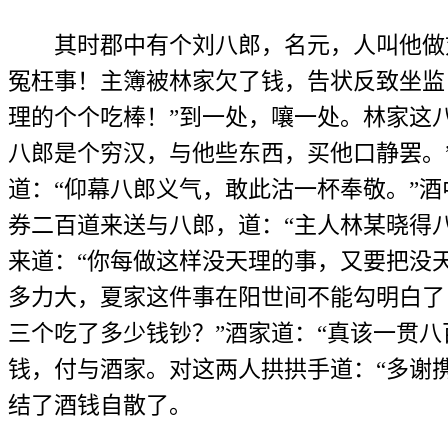
其时郡中有个刘八郎，名元，人叫他做刘
冤枉事！主簿被林家欠了钱，告状反致坐监
理的个个吃棒！”到一处，嚷一处。林家这
八郎是个穷汉，与他些东西，买他口静罢。
道：“仰幕八郎义气，敢此沽一杯奉敬。”
券二百道来送与八郎，道：“主人林某晓得
来道：“你每做这样没天理的事，又要把没
多力大，夏家这件事在阳世间不能勾明白了
三个吃了多少钱钞？”酒家道：“真该一贯八
钱，付与酒家。对这两人拱拱手道：“多谢
结了酒钱自散了。