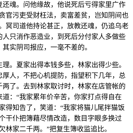
还魂。问他缘故，他说死后亏得家里广作
间贪官污吏受财枉法，卖富差贫，岂知阴间也
番。冥司道他持论甚正，放教还魂，仍追乌老
的人只消作恶造业，到死后分付家人多做些
。其实阴司报应，一毫不差的。
理。夏家出得本钱多些，林家出得少些。
忠厚人，不把心机提防，指望积下几年，总
千两了。去到林家取讨时，林家在店管帐的
来道：“我家累年价辛苦，你家打点得自在
家得知告了，笑道：“我家将猫儿尾拌猫饭
几个干仆把簿藉尽情改造，数目字眼多换过
欠林家二千两。”把复生簿收监追比。