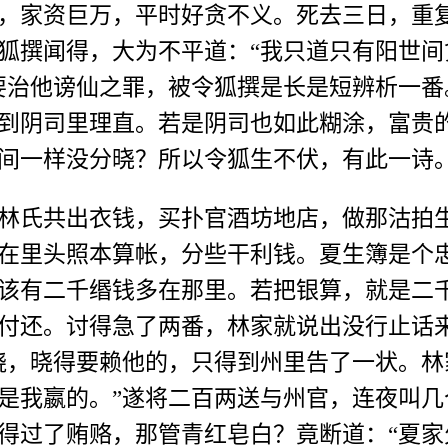
家资巨万，平时好贪不义。死去三日，重复
狐撰闻得，大为不平道：“我只道只有阳世
要治他谤仙之罪，被令狐撰是长是短辨析一
到阴司里理直。若是阴司也如此糊涂，富贵
间一样没分晓？所以令狐生不伏，有此一诗
氏共出衣钱，买扑官酒坊地店，做那沽拍生
在里头照本算帐，分些干利钱。夏生簿是个
该有二千缗钱多在那里。若把银算，就是二
付还。讨得急了两番，林家就说出没行止话
跷，晓得要赖他的，只得到州里告了一状。林
是我嬴的。”遂将二百两送与州官，连夜叫
得过了贿赂，那管青红皂白？竟断道：“夏家