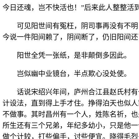
今日还魂，岂不快活也！”后来此人整整活
可见阳世间有冤枉，阴司事再没有不明白
今说一件阳间赖了，阴间断了，仍旧阳间还
阳世全凭一张纸，是非颠倒多因此。
岂似幽中业镜台，半点欺心没处使。
话说宋绍兴年间，庐州合江县赵氏村有一
计设法，直到得上手才住。挣得泊天也似人
不做事。其时昌州有一个人，姓陈名祈，也
所生还有三个兄弟，年纪多幼小，只是他一
做个计较，打些偏手，讨些便宜。晓得毛烈