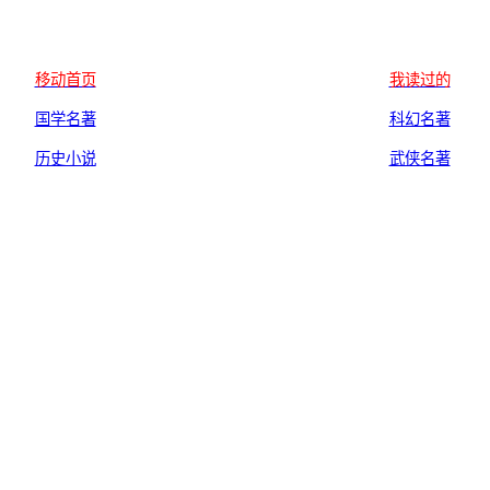
移动首页
我读过的
国学名著
科幻名著
历史小说
武侠名著