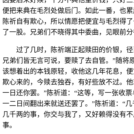
便把来典在毛烈处做后门。如此一番，也累
陈祈自有欺心，所以情愿把便宜与毛烈得了
了一股。兄弟们不晓得其中委曲，见眼前分
过了几时，陈祈端正起赎田的价银，径到毛
兄弟们皆无言可说，要赎了去自管。”随将
该想着出的本钱原轻，收他这几年花息，便
欺心来的，今赎去独吞，有好些放不过。他
一日还你罢。”陈祈道：“这等，写一张收
一二日间翻出来就送还罢了。”陈祈道：“
几千两的事，你交与我了，又好赖得没有不
事。