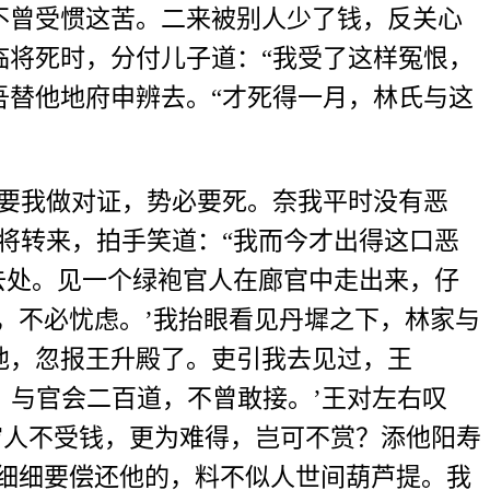
曾受惯这苦。二来被别人少了钱，反关心
临将死时，分付儿子道：“我受了这样冤恨，
吾替他地府申辨去。“才死得一月，林氏与这
要我做对证，势必要死。奈我平时没有恶
将转来，拍手笑道：“我而今才出得这口恶
去处。见一个绿袍官人在廊官中走出来，仔
，不必忧虑。’我抬眼看见丹墀之下，林家与
他，忽报王升殿了。吏引我去见过，王
，与官会二百道，不曾敢接。’王对左右叹
‘穷人不受钱，更为难得，岂可不赏？添他阳寿
细细要偿还他的，料不似人世间葫芦提。我