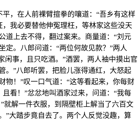
平，在人前裸臂揎拳的嚷道：“吾乡有这样
证，我必要替他伸冤理枉，等林家这些没天
公道上去不得，翻过案来。商量道：“刘元
坐定。八郎问道：“两位何故见款？”两人
家闲事，且只吃酒。”酒罢，两人袖中摸出官
管。”八郎听罢，把脸儿涨得通红，大怒起
财物！”叹一口气道：“这等看起来，你每财
且看！”忿忿地叫酒家过来，问道：“我每
。”就解一件衣服，到隔壁柜上解当了六百文
。”大踏步竟自去了。两个人反觉没趣，算