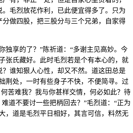
说。毛烈放花作利，已此便宜得多了。只为
产分做四股，把三股分与三个兄弟，自家得
独享的了？”陈祈道：“多谢主见高妙。今
妻子张氏藏好。此时毛烈若是个有本心的，就
说？谁知狠人心性，却又不然。道这田总是
我拙荆处，一时有些身子不快，不便简寻。过
，何苦难我？我与你甚样交情，何必如此？待
难道不要讨一些把柄回去？”毛烈道：“正为
托大，道是毛烈平日相好，其言可信，料然无