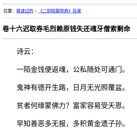
位置：
我读过的
>
《二刻拍案惊奇》目录
卷十六迟取券毛烈赖原钱失还魂牙僧索剩命
诗云：
一陌金饯便返魂，公私随处可通门。
鬼神有德开生路，日月无光照覆盆。
贫者何缘蒙佛力？富家容易受天恩。
早知善恶多无报，多积黄金遗子孙。