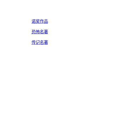
诺奖作品
恐怖名著
传记名著