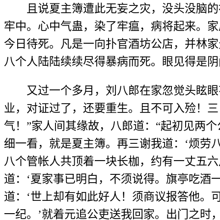
且说夏主簿遭此无妄之灾，没头没脑的被
牢中。心中气蛊，染了牢瘟，病将起来。家
今日待死。凡是一向扑官酒坊公店，并林家
八个人陆陆续续尽得暴病而死。眼见得是阴
又过一个多月，刘八郎在家忽觉头眩眼花
业，对证过了，还要重生。且不可入殓！三
气！”家人间其缘故，八郎道：“起初见两
细一看，就是夏主簿。再三谢我道：‘烦劳
八个管帐人共顶着一块长枷，约有一丈五六
道：‘夏家事已明白，不须说得。旗亭吃酒一
道：‘世上却有如此好人！须商议报答他。可
一纪。’就着元追公吏送我回家。出门之时