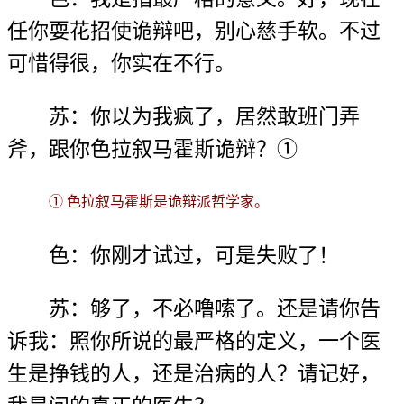
任你耍花招使诡辩吧，别心慈手软。不过
可惜得很，你实在不行。
苏：你以为我疯了，居然敢班门弄
斧，跟你色拉叙马霍斯诡辩？①
① 色拉叙马霍斯是诡辩派哲学家。
色：你刚才试过，可是失败了！
苏：够了，不必噜嗦了。还是请你告
诉我：照你所说的最严格的定义，一个医
生是挣钱的人，还是治病的人？请记好，