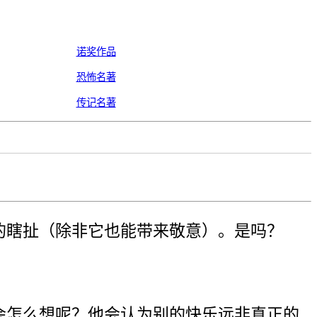
诺奖作品
恐怖名著
传记名著
的瞎扯（除非它也能带来敬意）。是吗？
会怎么想呢？他会认为别的快乐远非真正的