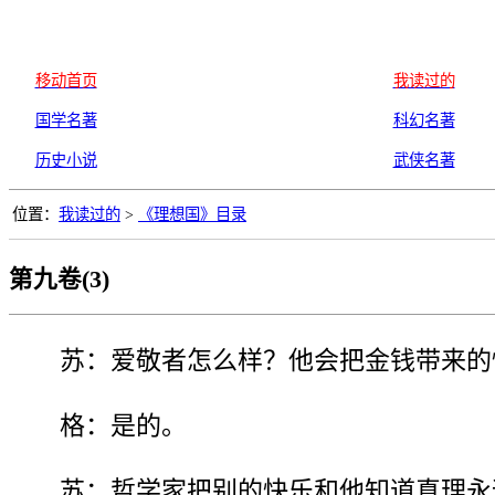
移动首页
我读过的
国学名著
科幻名著
历史小说
武侠名著
位置：
我读过的
>
《理想国》目录
第九卷(3)
苏：爱敬者怎么样？他会把金钱带来的
格：是的。
苏：哲学家把别的快乐和他知道真理永