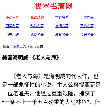
移动首页
我读过的
世界名著
诺奖作品
国学名著
科幻名著
言情名著
恐怖名著
历史小说
武侠名著
教育名著
传记名著
位置：
我读过的
> 图书目录
美国海明威:《老人与海》
《老人与海》是海明威的代表作，也
是一部象征性的小说。主人公桑提亚哥是
一位老渔夫，他经过重重艰险，捕获了
“一条不止一千五百磅重的大马林鱼”，但