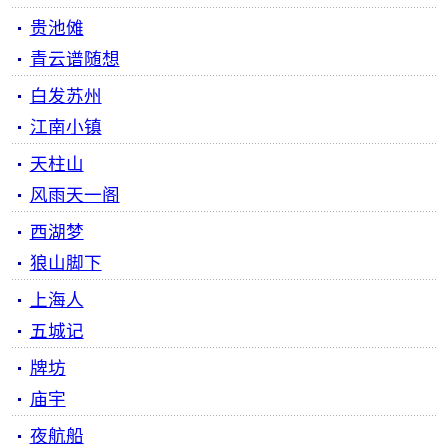
贵池傩
青云谱随想
白发苏州
江南小镇
天柱山
风雨天一阁
西湖梦
狼山脚下
上海人
五城记
牌坊
庙宇
夜航船