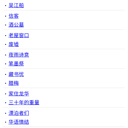
吴江船
信客
酒公墓
老屋窗口
废墟
夜雨诗意
笔墨祭
藏书忧
腊梅
家住龙华
三十年的重量
漂泊者们
华语情结