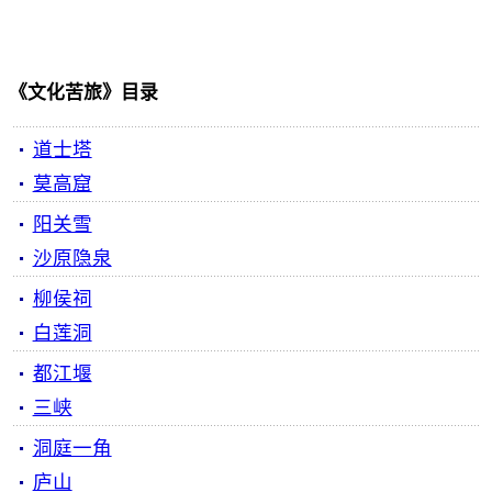
《文化苦旅》目录
道士塔
莫高窟
阳关雪
沙原隐泉
柳侯祠
白莲洞
都江堰
三峡
洞庭一角
庐山