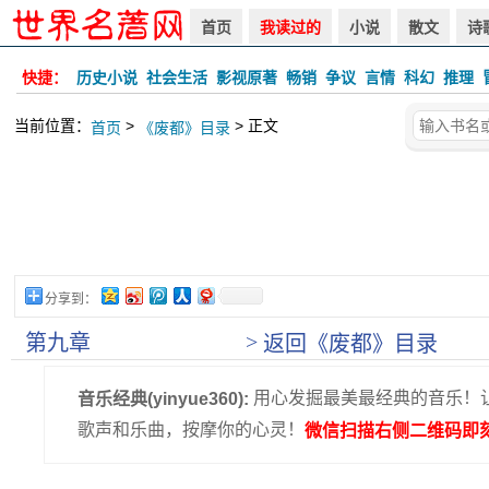
首页
我读过的
小说
散文
诗
快捷：
历史小说
社会生活
影视原著
畅销
争议
言情
科幻
推理
当前位置：
>
> 正文
首页
《废都》目录
分享到：
>
第九章
返回《废都》目录
用心发掘最美最经典的音乐！
音乐经典(yinyue360):
歌声和乐曲，按摩你的心灵！
微信扫描右侧二维码即刻