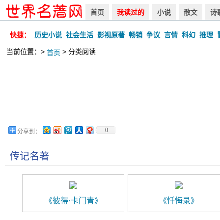
首页
我读过的
小说
散文
诗
快捷：
历史小说
社会生活
影视原著
畅销
争议
言情
科幻
推理
当前位置：>
> 分类阅读
首页
0
分享到：
传记名著
《彼得·卡门青》
《忏悔录》