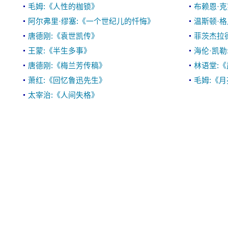
毛姆:《人性的枷锁》
布赖恩·
阿尔弗里·缪塞:《一个世纪儿的忏悔》
温斯顿·
唐德刚:《袁世凯传》
菲茨杰拉
王蒙:《半生多事》
海伦·凯
唐德刚:《梅兰芳传稿》
林语堂:
萧红:《回忆鲁迅先生》
毛姆:《
太宰治:《人间失格》