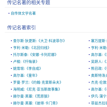
传记名著的相关专题
自传体文学名著
传记名著索引
查尔斯·狄更斯:《大卫·科波菲尔》
塞万提斯
亨利·米勒:《北回归线》
亨利·米勒
托尔斯泰:《安娜·卡列尼娜》
高尔基:
卢梭:《忏悔录》
吴趼人:
姚雪垠:《李自成》
熊召政:
高尔基:《童年》
奥斯特洛
罗曼·罗兰:《约翰·克里斯朵夫》
杰克·伦敦
海明威:《尼克·亚当斯故事集》
高尔基:
赫尔曼·黑塞:《荒原狼》
伊凡·蒲
赫尔曼·黑塞:《彼得·卡门青》
菲兹杰拉