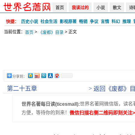
首页
我读过的
小说
散文
诗
快捷：
历史小说
社会生活
影视原著
畅销
争议
言情
科幻
推理
当前位置：
>
> 正文
首页
《废都》目录
分享到：
>
第二十五章
返回《废都》
世界名著网微信版，读名
世界名著每日读(ticesmall):
方便，等待你的到来！
微信扫描右侧二维码即刻关注>