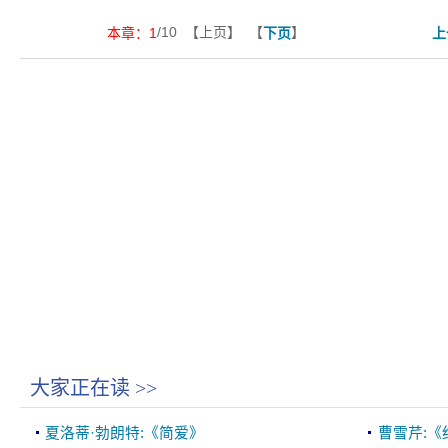
/10 【上页】 【
】
本章：
1
下页
上
大家正在读
>>
夏洛蒂·勃朗特:《简爱》
曹雪芹:《