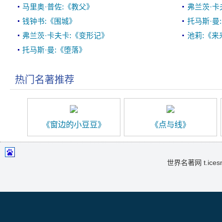
马里奥·普佐:《教父》
弗兰茨·卡
钱钟书:《围城》
托马斯·曼
弗兰茨·卡夫卡:《变形记》
池莉:《来
托马斯·曼:《堕落》
热门名著推荐
《窗边的小豆豆》
《点与线》
世界名著网 t.icesma