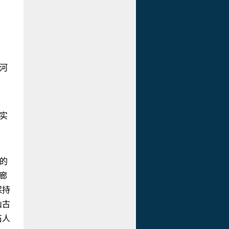
河
实
的
廊
保持
山古
石人