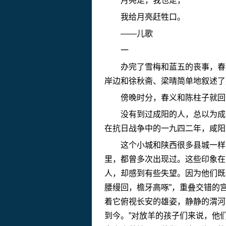
月亮走，我也走，
我给月亮赶牲口。
——儿歌
一
办完了雪梅和蓝五的丧事，春义
岸边和徐秋斋、梁晴简单地叙述了
傍晚时分，春义和陈柱子就回
没有到过成阳的人，总以为成阳
在抗日战争中的一九四二年，咸阳
这个小城和陕西很多县城一样，
里，都曾多次出现过。这些印象在
人，却感到有些失望。因为他们既
腰缦回，檐牙高啄”，重叠交错的
着它俯视长安的雄姿，静静的渭河
到今。”对放羊的孩子们来说，他