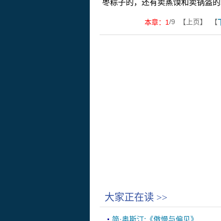
枣粽子的，还有卖蒸馍和卖锅盔的
/9 【上页】 【
本章：
1
大家正在读
>>
简·奥斯汀:《傲慢与偏见》