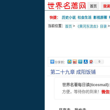
首页
我读
快捷：
历史小说
社会生活
影视原著
当前位置：
>
>
首页
《黄河东流去》目录
0
分享到：
第二十九章 成阳饭铺
世界名著每日读(ticesmall):
方便，等待你的到来！
微信