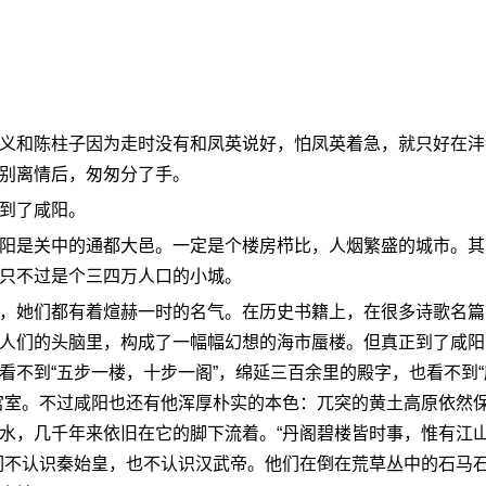
和陈柱子因为走时没有和凤英说好，怕凤英着急，就只好在沣
别离情后，匆匆分了手。
到了咸阳。
是关中的通都大邑。一定是个楼房栉比，人烟繁盛的城市。其
只不过是个三四万人口的小城。
她们都有着煊赫一时的名气。在历史书籍上，在很多诗歌名篇
人们的头脑里，构成了一幅幅幻想的海市蜃楼。但真正到了咸阳
看不到“五步一楼，十步一阁”，绵延三百余里的殿字，也看不到“
宫室。不过咸阳也还有他浑厚朴实的本色：兀突的黄土高原依然
水，几千年来依旧在它的脚下流着。“丹阁碧楼皆时事，惟有江
们不认识秦始皇，也不认识汉武帝。他们在倒在荒草丛中的石马