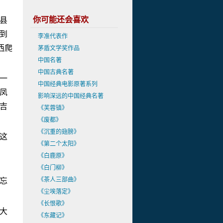
你可能还会喜欢
县
到
李准代表作
西爬
茅盾文学奖作品
中国名著
中国古典名著
一
中国经典电影原著系列
凤
影响深远的中国经典名著
吉
《芙蓉镇》
《废都》
《沉重的翅膀》
这
《第二个太阳》
《白鹿原》
《白门柳》
《茶人三部曲》
忘
《尘埃落定》
《长恨歌》
大
《东藏记》