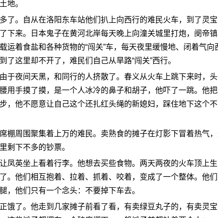
土地。
了。自从在洛阳东车站他们扒上向西行的难民火车，到了灵宝
了下来。日本鬼子在黄河北岸每天晚上向潼关城里打炮，阌帝镇
载运着食盐和各种货物的“闯关”车，每天夜里缓慢地、闭着气向
到了这里却不开了，难民们自己从旱路“闯关”西行。
于夜间天黑，和同行的人挤散了。春义从火车上跳下来时，头
腰用手摸了摸，是一个人冰冷的鼻子和胡子，他吓了一跳。他把
步，他不愿意让自己这个还扎红头绳的新媳妇，踩住地下这个不
棚周围聚集着上万的难民。卖熟食的摊子在灯影下冒着热气，
里剩下不多的钞票。
凤英坐上看着行李。他想去买些食物。两天两夜的火车顶上生
了。他们相互抱着、拉着、抓着、咬着，变成了一个整体。他们
腿，他们只有一个念头：不要掉下车去。
饿了。他走到几家摊子前看了看，有卖绿豆丸子的，有卖灵宝