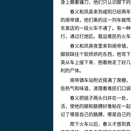
身上磨着镰刀，他们只认识脚下的
春义和凤英来到咸阳已经两年多
的阌帝镇，他们乘的这一列车被甩
东泉店的一段火车不通了。有一种
行，通过打炮区。载运难民的火车
春义和凤英夜里来到阌帝镇，由
脚就踩住个软烘烘的东西，他弯下
英从车上接下来．抱着她走了好几
利的尸体。
阌帝镇车站附近搭满了席棚，席
些热气和味道，清理着难民们口袋
春义把挑子两头归并在一处，让
活，使他的腿和胳膊好像粘在一起
记了哪是自己的胳膊，哪是自己的
爬下火车以后，春义才感到真正