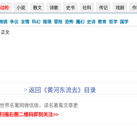
过的
小说
散文
诗歌
史书
社科
传记
戏剧
作
畅销
争议
言情
科幻
推理
冒险
恐怖
魔幻
史诗
教育
哲学
国学
 正文
>
返回《黄河东流去》目录
世界名著网微信版，读名著看文章更
扫描右侧二维码即刻关注>>