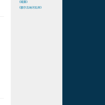
《暗算》
《额尔古纳河右岸》