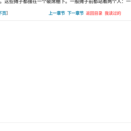
。这些摊子都摆在一个破席棚下。一般摊子前都站着两个人：一
】
下页
上一章节
下一章节
返回目录
我读过的