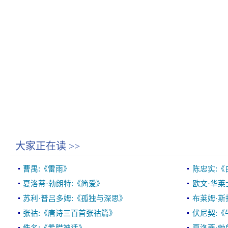
大家正在读
>>
曹禺:《雷雨》
陈忠实:《
夏洛蒂·勃朗特:《简爱》
欧文·华莱
苏利·普吕多姆:《孤独与深思》
布莱姆·斯
张祜:《唐诗三百首张祜篇》
伏尼契:《