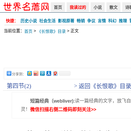
首页
我读过的
小说
散文
诗
快捷：
历史小说
社会生活
影视原著
畅销
争议
言情
科幻
推理
当前位置：
>
> 正文
首页
《长恨歌》目录
分享到：
>
第四节(2)
返回《长恨歌》目
读一篇经典的文字，放飞自
短篇经典（webliver):
灵！
微信扫描右侧二维码即刻关注>>