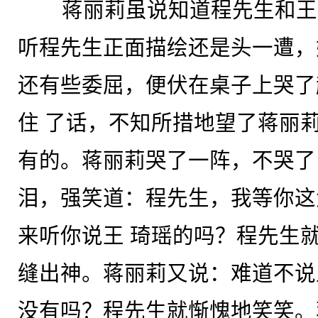
蒋丽莉虽说知道程先生和王
听程先生正面描绘还是头一遭，
还有些委屈，便伏在桌子上哭了
住 了话，不知所措地望了蒋丽
有的。蒋丽莉哭了一阵，不哭了
泪，强笑道：程先生，我等你这
来听你说王 琦瑶的吗？程先生
缝出神。蒋丽莉又说：难道不说
没有吗？程先生就惭愧地笑笑。