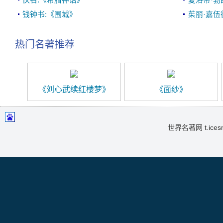
佚名:《希腊神话》
夏洛蒂·勃
钱钟书:《围城》
茱丽·嘉伍
热门名著推荐
《刘心武续红楼梦》
《面纱》
世界名著网 t.icesma