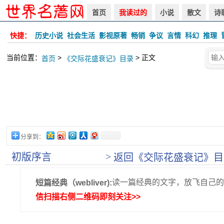
首页
我读过的
小说
散文
诗
快捷：
历史小说
社会生活
影视原著
畅销
争议
言情
科幻
推理
当前位置：
>
> 正文
首页
《交际花盛衰记》目录
分享到：
>
初版序言
返回《交际花盛衰记》目
读一篇经典的文字，放飞自己的
短篇经典（webliver):
信扫描右侧二维码即刻关注>>