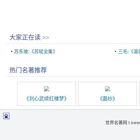
大家正在读
>>
苏东坡:《苏轼全集》
三毛:《温
热门名著推荐
《刘心武续红楼梦》
《面纱》
世界名著网 t.icesma