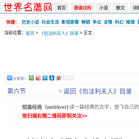
首页
我读过的
小说
散文
诗
快捷：
历史小说
社会生活
影视原著
畅销
争议
言情
科幻
推理
当前位置：
>
> 正文
首页
《包法利夫人》目录
分享到：
>
第六节
返回《包法利夫人》目录
读一篇经典的文字，放飞自己的
短篇经典（webliver):
信扫描右侧二维码即刻关注>>