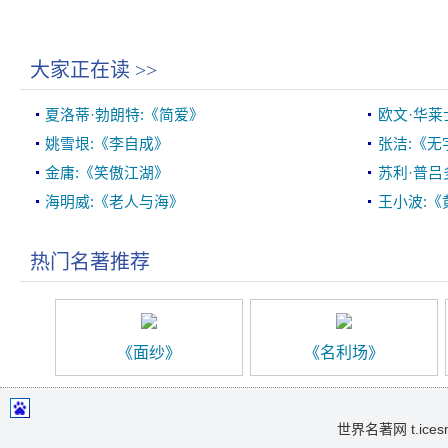
大家正在读
>>
夏洛蒂·勃朗特:《简爱》
欧文·华莱
姚雪垠:《李自成》
张洁:《无
金庸:《笑傲江湖》
苏利·普吕
海明威:《老人与海》
王小波:《
热门名著推荐
《面纱》
《名利场》
世界名著网 t.icesma