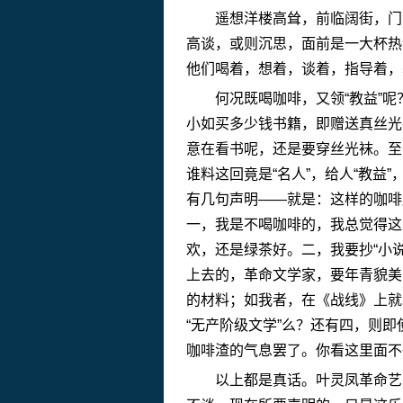
遥想洋楼高耸，前临阔街，门口
高谈，或则沉思，面前是一大杯热
他们喝着，想着，谈着，指导着，
何况既喝咖啡，又领“教益”呢
小如买多少钱书籍，即赠送真丝光
意在看书呢，还是要穿丝光袜。至
谁料这回竟是“名人”，给人“教益
有几句声明——就是：这样的咖啡
一，我是不喝咖啡的，我总觉得这
欢，还是绿茶好。二，我要抄“小
上去的，革命文学家，要年青貌美
的材料；如我者，在《战线》上就
“无产阶级文学”么？还有四，则
咖啡渣的气息罢了。你看这里面不
以上都是真话。叶灵凤革命艺术