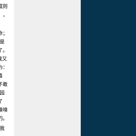
或则
〕，
命；
是
了。
我又
为：
喜
不敢
园
了
嗅嗅
的。
我