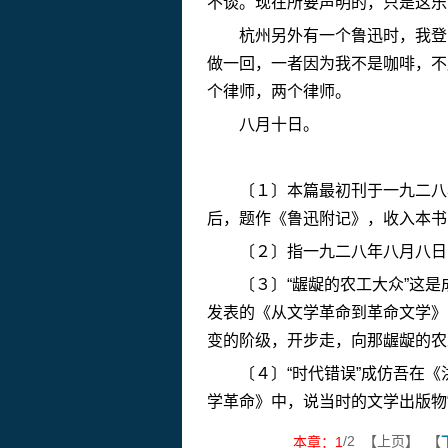
不谈。现在所要声明的，只是这乐
杭州另外有一个鲁迅时，我登了
做一回，一者因为我不是咖啡，不
个律师，两个律师。
八月十日。
〔１〕本篇最初刊于一九二八年
后，题作《鲁迅附记》，收入本书
〔２〕指一九二八年八月八日《
〔３〕“龌龊的农工大众”这是
发表的《从文学革命到革命文学》
变的阶级，开步走，向那龌龊的农
〔４〕“时代错误”成仿吾在《
学革命》中，说当时的文学出版物
/2 【上页】 【
本章：
1