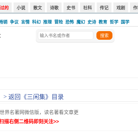
过的
小说
散文
诗歌
史书
社科
传记
戏剧
作
畅销
争议
言情
科幻
推理
冒险
恐怖
魔幻
史诗
教育
哲学
国学
文
>
返回《三闲集》目录
世界名著网微信版，读名著看文章更
扫描右侧二维码即刻关注>>