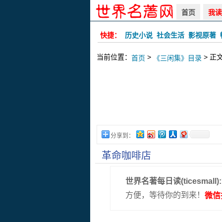
首页
我读
快捷：
历史小说
社会生活
影视原著
当前位置：
>
> 正
首页
《三闲集》目录
分享到：
革命咖啡店
世界名著每日读(ticesmall):
方便，等待你的到来！
微信