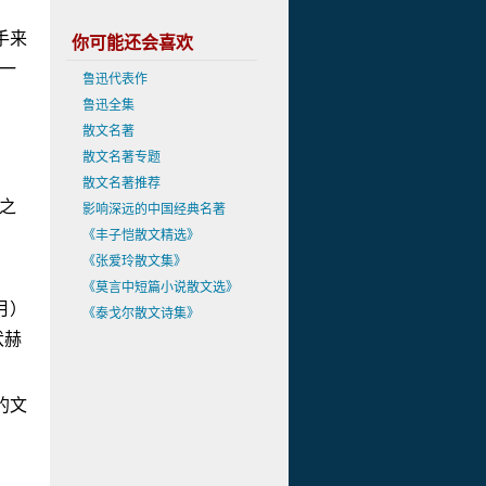
手来
你可能还会喜欢
一
鲁迅代表作
鲁迅全集
散文名著
散文名著专题
散文名著推荐
之
影响深远的中国经典名著
《丰子恺散文精选》
《张爱玲散文集》
《莫言中短篇小说散文选》
月）
《泰戈尔散文诗集》
伏赫
的文