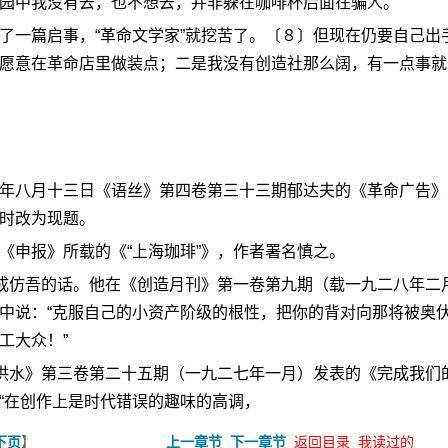
园中我没有去，也不想去，并非躲在咖啡杯后面在骗人。
一篇启事，“革命文学家”就挖苦了。〔８〕但现在仍要自己出
愿意在革命店里做装点；二是我没有创造社那么阔，有一点事就
八月十三日《语丝》第四卷第三十三期郁达夫的《革命广告》
时改为现题。
申报》所载的《“上海珈琲”》，作者署名慎之。
成仿吾的话。他在《创造月刊》第一卷第九期（载一九二八年二
中说：“克服自己的小资产阶级的根性，把你的背对向那将被奥
工大众！”
洪水》第三卷第二十五期（一九二七年一月）发表的《完成我们
“在创作上是时代错误的趣味的高调，
】
下页
上一章节
下一章节
返回目录
我读过的