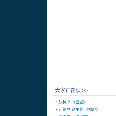
大家正在读
>>
钱钟书:《围城》
西德尼·谢尔顿:《裸脸》