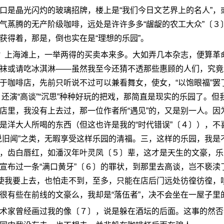
是晶光闪灼的玻璃招牌，楼上是“我们今日文艺界上的名人”，
气蒸腾的无产阶级咖啡，远处是许许多多“龌龊的农工大众”〔３
获得着，那是，倒也实在是“理想的乐园”。
？上海滩上，一举两得的买卖本来多。大如弄几本杂志，便算革
袜或请吃冰淇淋——虽然我至今还猜不透那些惠顾的人们，究竟
于咖啡店，先前只听说不过可以兼看舞女，使女，“以饱眼福”罢
”，还演“高谈”“沉思”种种好玩的把戏，那简直是现实的乐园了。但
店里，我没有上去过，那一位作者所“遇见”的，又是别一人。因
是洋大人所喝的东西（但这也许是我的“时代错误”〔４〕），不
说旧闻”之类，无暇享受这样乐园的清福。三，这样的乐园，我是
，齿白唇红，如潘汉年叶灵凤〔５〕辈，这才是天生的文豪，乐
宣布过一条“满口黄牙”〔６〕的罪状，到那里去高谈，岂不亵渎
即使我要上去，也怕走不到，至多，只能在店后门远处彷徨彷徨，
很有些在前线的文豪么，我却是“落伍者”，决不会坐在一屋子里
家曾经画过我的像〔７〕，说是躲在酒坛的后面。这事的然否