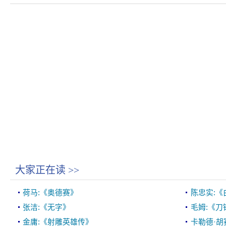
大家正在读
>>
荷马:《奥德赛》
陈忠实:《
张洁:《无字》
毛姆:《刀
金庸:《射雕英雄传》
卡勒德·胡