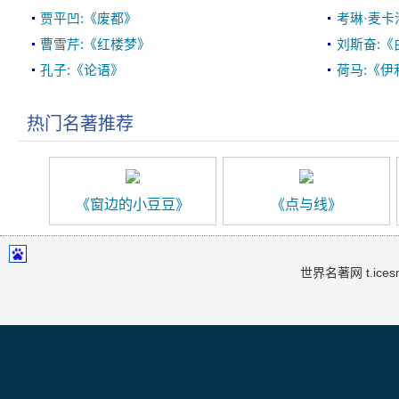
贾平凹:《废都》
考琳·麦卡
曹雪芹:《红楼梦》
刘斯奋:《
孔子:《论语》
荷马:《伊
热门名著推荐
《窗边的小豆豆》
《点与线》
世界名著网 t.icesma