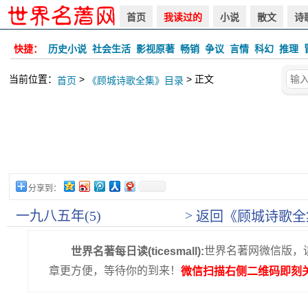
首页
我读过的
小说
散文
诗
快捷：
历史小说
社会生活
影视原著
畅销
争议
言情
科幻
推理
当前位置：
>
> 正文
首页
《顾城诗歌全集》目录
分享到：
>
一九八五年(5)
返回《顾城诗歌全
世界名著网微信版，
世界名著每日读(ticesmall):
章更方便，等待你的到来！
微信扫描右侧二维码即刻关