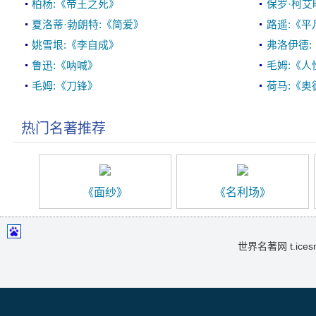
柏杨:《帝王之死》
保罗·柯艾
夏洛蒂·勃朗特:《简爱》
路遥:《平
姚雪垠:《李自成》
弗洛伊德:
鲁迅:《呐喊》
毛姆:《人
毛姆:《刀锋》
荷马:《奥
热门名著推荐
《面纱》
《名利场》
世界名著网 t.icesma