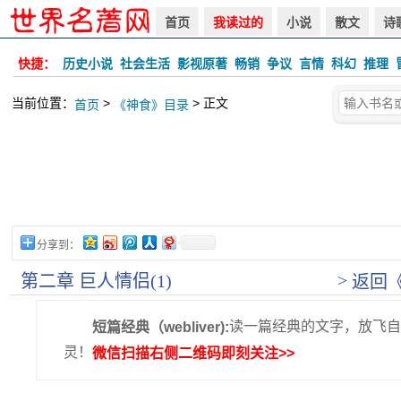
首页
我读过的
小说
散文
诗
快捷：
历史小说
社会生活
影视原著
畅销
争议
言情
科幻
推理
当前位置：
>
> 正文
首页
《神食》目录
分享到：
>
第二章 巨人情侣(1)
返回
读一篇经典的文字，放飞自
短篇经典（webliver):
灵！
微信扫描右侧二维码即刻关注>>