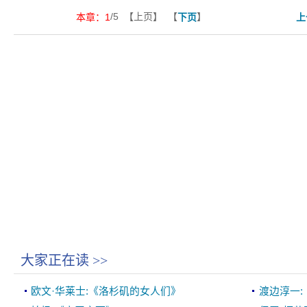
/5 【上页】 【
】
本章：
1
下页
上
大家正在读
>>
欧文·华莱士:《洛杉矶的女人们》
渡边淳一