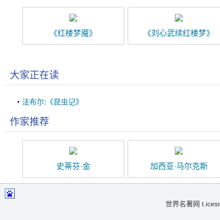
《红楼梦魇》
《刘心武续红楼梦》
大家正在读
法布尔:《昆虫记》
作家推荐
史蒂芬·金
加西亚·马尔克斯
世界名著网 t.icesma