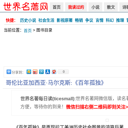
首页
我读过的
小说
散文
诗
快捷：
历史小说
社会生活
影视原著
畅销
争议
言情
科幻
推理
当前位置：
> 图书目录
首页
0
分享到：
哥伦比亚加西亚·马尔克斯:《百年孤独》
世界名著网微信版，读名
世界名著每日读(ticesmall):
方便，等待你的到来！
微信扫描右侧二维码即刻关注>
《百年孤独》是再现拉丁美洲历史社会图景的鸿篇巨著，