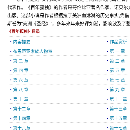
代表作。《百年孤独》的作者是哥伦比亚著名作家、诺贝尔文
出版。这部小说是作者根据拉丁美洲血淋淋的历史事实,凭
斯誉为“美洲《圣经》”，多年来年来好评如潮，影响波及了
《百年孤独》目录
内容提要
作品赏析
布恩蒂亚家族人物表
第 一 章
第 二 章
第 三 章
第 四 章
第 五 章
第 六 章
第 七 章
第 八 章
第 九 章
第 十 章
第十一章
第十二章
第十三章
第十四章
第十五章
第十六章
第十七章