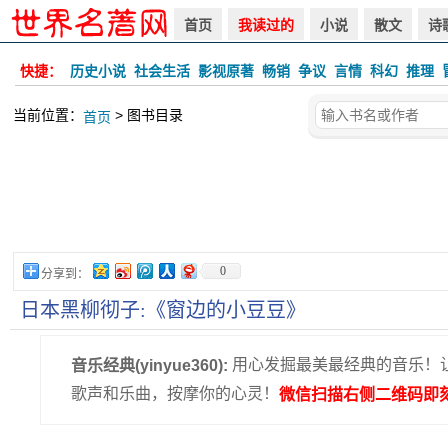
首页
我读过的
小说
散文
诗
快捷：
历史小说
社会生活
影视原著
畅销
争议
言情
科幻
推理
当前位置：
> 图书目录
首页
0
分享到：
日本黑柳彻子:《窗边的小豆豆》
用心发掘最美最经典的音乐！
音乐经典(yinyue360):
歌声和乐曲，按摩你的心灵！
微信扫描右侧二维码即刻