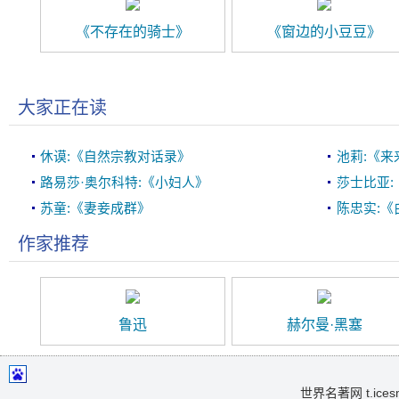
《不存在的骑士》
《窗边的小豆豆》
大家正在读
休谟:《自然宗教对话录》
池莉:《来
路易莎·奥尔科特:《小妇人》
莎士比亚:
苏童:《妻妾成群》
陈忠实:《
作家推荐
鲁迅
赫尔曼·黑塞
世界名著网 t.icesma