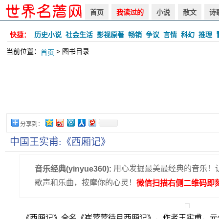
首页
我读过的
小说
散文
诗
快捷：
历史小说
社会生活
影视原著
畅销
争议
言情
科幻
推理
当前位置：
> 图书目录
首页
分享到：
中国王实甫:《西厢记》
用心发掘最美最经典的音乐！
音乐经典(yinyue360):
歌声和乐曲，按摩你的心灵！
微信扫描右侧二维码即刻
《西厢记》全名《崔莺莺待月西厢记》，作者王实甫，元