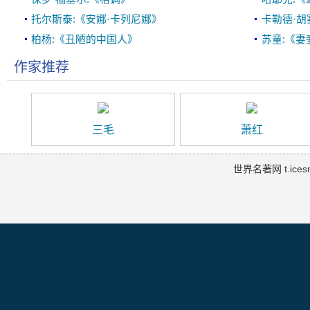
托尔斯泰:《安娜·卡列尼娜》
卡勒德·胡
柏杨:《丑陋的中国人》
苏童:《妻
作家推荐
三毛
萧红
世界名著网 t.icesma