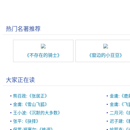
热门名著推荐
《不存在的骑士》
《窗边的小豆豆》
大家正在读
熊召政:《张居正》
金庸:《鹿
金庸:《雪山飞狐》
金庸:《飞
王小波:《沉默的大多数》
二月河:《
张平:《抉择》
迟子建:
保罗·福塞尔:《格调》
哈耶克: