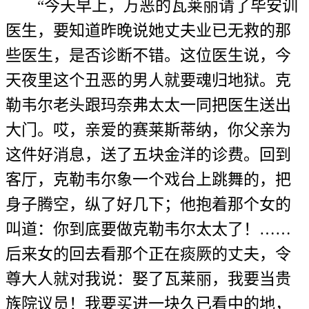
“今天早上，万恶的瓦莱丽请了毕安训
医生，要知道昨晚说她丈夫业已无救的那
些医生，是否诊断不错。这位医生说，今
天夜里这个丑恶的男人就要魂归地狱。克
勒韦尔老头跟玛奈弗太太一同把医生送出
大门。哎，亲爱的赛莱斯蒂纳，你父亲为
这件好消息，送了五块金洋的诊费。回到
客厅，克勒韦尔象一个戏台上跳舞的，把
身子腾空，纵了好几下；他抱着那个女的
叫道：你到底要做克勒韦尔太太了！……
后来女的回去看那个正在痰厥的丈夫，令
尊大人就对我说：娶了瓦莱丽，我要当贵
族院议员！我要买进一块久已看中的地，