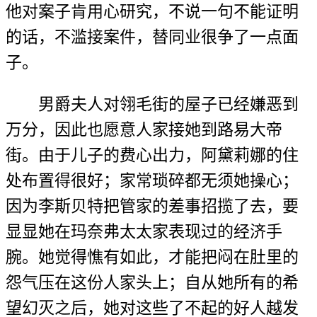
他对案子肯用心研究，不说一句不能证明
的话，不滥接案件，替同业很争了一点面
子。
男爵夫人对翎毛街的屋子已经嫌恶到
万分，因此也愿意人家接她到路易大帝
街。由于儿子的费心出力，阿黛莉娜的住
处布置得很好；家常琐碎都无须她操心；
因为李斯贝特把管家的差事招揽了去，要
显显她在玛奈弗太太家表现过的经济手
腕。她觉得憔有如此，才能把闷在肚里的
怨气压在这份人家头上；自从她所有的希
望幻灭之后，她对这些了不起的好人越发