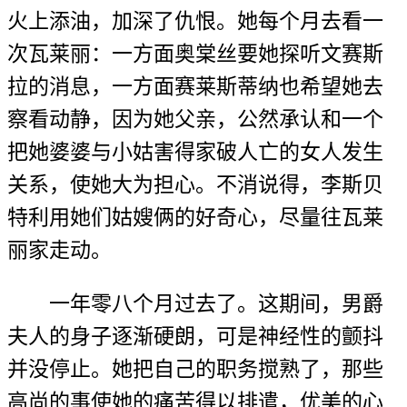
火上添油，加深了仇恨。她每个月去看一
次瓦莱丽：一方面奥棠丝要她探听文赛斯
拉的消息，一方面赛莱斯蒂纳也希望她去
察看动静，因为她父亲，公然承认和一个
把她婆婆与小姑害得家破人亡的女人发生
关系，使她大为担心。不消说得，李斯贝
特利用她们姑嫂俩的好奇心，尽量往瓦莱
丽家走动。
一年零八个月过去了。这期间，男爵
夫人的身子逐渐硬朗，可是神经性的颤抖
并没停止。她把自己的职务搅熟了，那些
高尚的事使她的痛苦得以排遣，优美的心