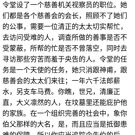
令堂设了一个慈善机关视察员的职位。她
们都是各个慈善会的会长，照顾不了她们
的公事，需要一位清正的太太切实帮忙，
去访问受难的人，调查所做的善事是否不
受蒙蔽，所帮的忙是否不曾落空，同时去
寻访那些穷苦而羞于央告的人。令堂的任
务是一个天使的任务，她只消跟神甫，跟
慈善会的太太们来往；一年六千法郎薪
水，另支车马费。你瞧，世兄，清廉正
直，大义凛然的人，在坟墓里还能庇护他
的家族。在一个组织完善的社会中，象你
伯父那样的大名，是，而且应当是抵御患
难的保障。所以你应当追踪令先伯的后