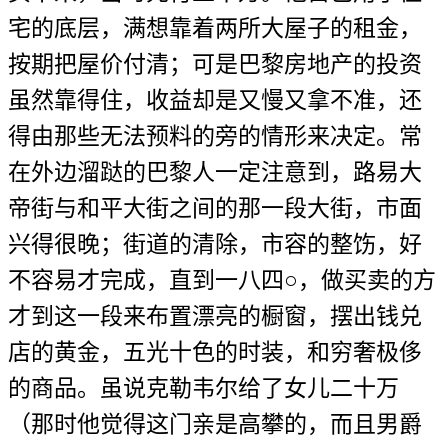
宅的底层，满想靠着两所大屋子的租金，
按期把屋价付清；可是巴黎房地产的投资
虽然靠得住，收益却是又慢又拿不准，还
得由那些无法预料的旁的情形来决定。常
在外边溜跶的巴黎人一定注意到，路易大
帝街与和平大街之间的那一段大街，市面
兴得很晚；街道的清除，市容的整饬，好
不容易才完成，直到一八四○，做买卖的方
才到这一段来布置漂亮的橱窗，摆出钱兑
店的黄金，五光十色的时装，和穷奢极侈
的商品。虽说克勒韦尔给了女儿二十万
（那时他觉得这门亲是高攀的，而且男爵