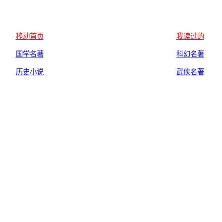
移动首页
我读过的
国学名著
科幻名著
历史小说
武侠名著