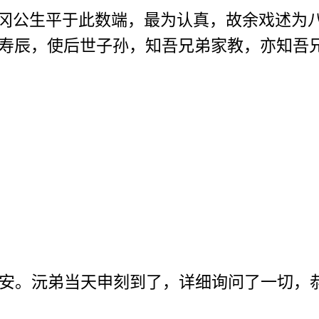
冈公生平于此数端，最为认真，故余戏述为八
寿辰，使后世子孙，知吾兄弟家教，亦知吾
安。沅弟当天申刻到了，详细询问了一切，