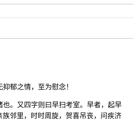
无抑郁之情，至为慰念！
猪也。又四字则曰早扫考室。早者，起早
亲族邻里，时时周旋，贺喜吊丧，问疾济