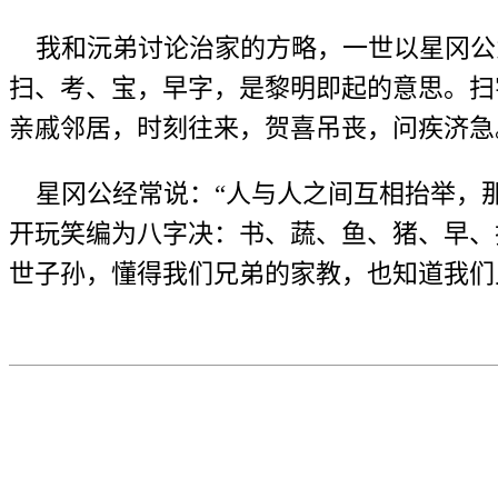
我和沅弟讨论治家的方略，一世以星冈公
扫、考、宝，早字，是黎明即起的意思。扫
亲戚邻居，时刻往来，贺喜吊丧，问疾济急
星冈公经常说：“人与人之间互相抬举，那
开玩笑编为八字决：书、蔬、鱼、猪、早、
世子孙，懂得我们兄弟的家教，也知道我们