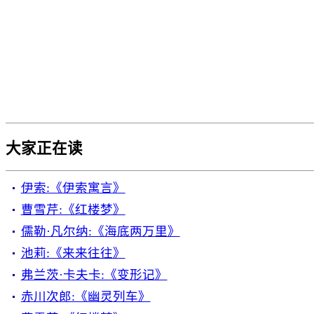
大家正在读
伊索:《伊索寓言》
曹雪芹:《红楼梦》
儒勒·凡尔纳:《海底两万里》
池莉:《来来往往》
弗兰茨·卡夫卡:《变形记》
赤川次郎:《幽灵列车》