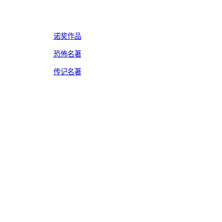
诺奖作品
恐怖名著
传记名著