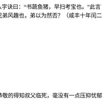
字诀曰：“书蔬鱼猪，早扫考宝也。”此言
兄弟风趣也，弟以为然否？（咸丰十年闰二
恭敬的得知叔父临死，毫没有一点压抑忧郁