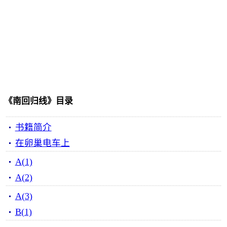
《南回归线》目录
书籍简介
在卵巢电车上
A(1)
A(2)
A(3)
B(1)