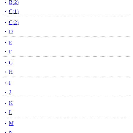
B(2)
C(1)
C(2)
D
E
F
G
H
I
J
K
L
M
N