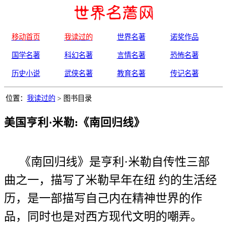
移动首页
我读过的
世界名著
诺奖作品
国学名著
科幻名著
言情名著
恐怖名著
历史小说
武侠名著
教育名著
传记名著
位置：
我读过的
> 图书目录
美国亨利·米勒:《南回归线》
《南回归线》是亨利·米勒自传性三部
曲之一，描写了米勒早年在纽 约的生活经
历，是一部描写自己内在精神世界的作
品，同时也是对西方现代文明的嘲弄。