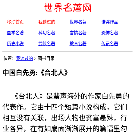
移动首页
我读过的
世界名著
诺奖作品
国学名著
科幻名著
言情名著
恐怖名著
历史小说
武侠名著
教育名著
传记名著
位置：
我读过的
> 图书目录
中国白先勇:《台北人》
《台北人》是蜚声海外的作家白先勇的
代表作。它由十四个短篇小说构成，它们
相互没有关联，出场人物也贫富悬殊，行
业各异，在有如扇面渐渐展开的篇幅里勾