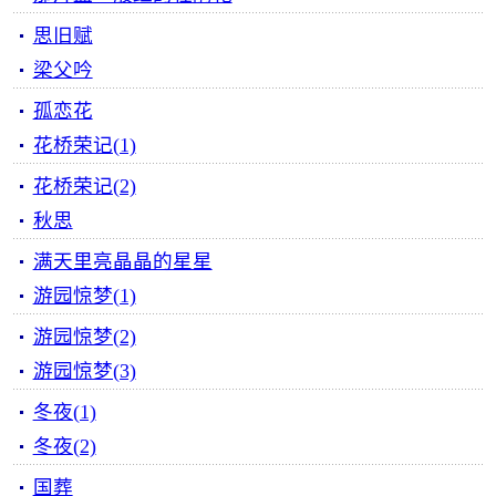
思旧赋
梁父吟
孤恋花
花桥荣记(1)
花桥荣记(2)
秋思
满天里亮晶晶的星星
游园惊梦(1)
游园惊梦(2)
游园惊梦(3)
冬夜(1)
冬夜(2)
国葬