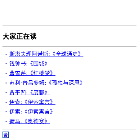
大家正在读
斯塔夫理阿诺斯:《全球通史》
钱钟书:《围城》
曹雪芹:《红楼梦》
苏利·普吕多姆:《孤独与深思》
贾平凹:《废都》
伊索:《伊索寓言》
伊索:《伊索寓言》
荷马:《奥德赛》