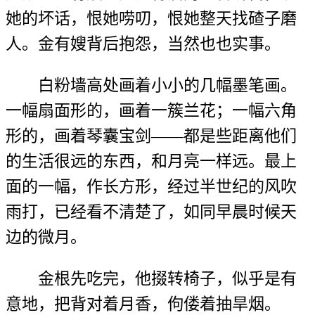
她的坏话，恨她唠叨，恨她整天找碴子磨
人。金有嫂背后抱怨，当然也也实事。
白粉墙高处画着小小的几幅墨笔画。
一幅扇面形的，画着一簇兰花；一幅六角
形的，画着琴囊宝剑——都是些距离他们
的生活很远的东西，和月亮一样远。最上
面的一幅，作长方形，经过半世纪的风吹
雨打，已经看不清楚了，如同早晨时候天
边的微月。
金根先吃完，他掇转椅子，似乎是有
意地，把背对着月香，佝偻着抽旱烟。