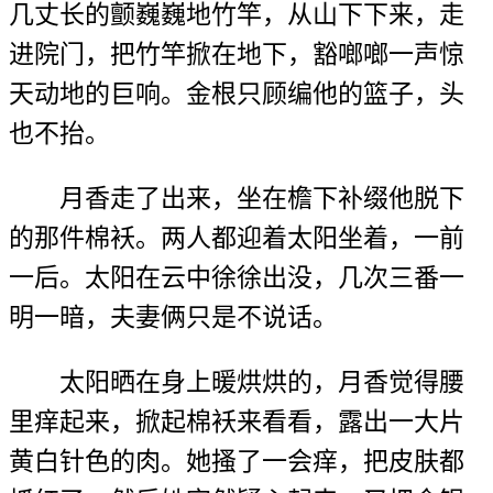
几丈长的颤巍巍地竹竿，从山下下来，走
进院门，把竹竿掀在地下，豁啷啷一声惊
天动地的巨响。金根只顾编他的篮子，头
也不抬。
月香走了出来，坐在檐下补缀他脱下
的那件棉袄。两人都迎着太阳坐着，一前
一后。太阳在云中徐徐出没，几次三番一
明一暗，夫妻俩只是不说话。
太阳晒在身上暖烘烘的，月香觉得腰
里痒起来，掀起棉袄来看看，露出一大片
黄白针色的肉。她搔了一会痒，把皮肤都