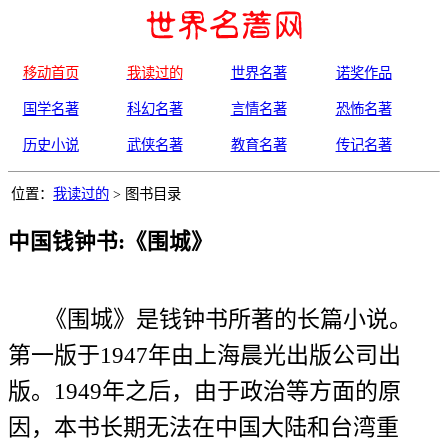
移动首页
我读过的
世界名著
诺奖作品
国学名著
科幻名著
言情名著
恐怖名著
历史小说
武侠名著
教育名著
传记名著
位置：
我读过的
> 图书目录
中国钱钟书:《围城》
《围城》是钱钟书所著的长篇小说。
第一版于1947年由上海晨光出版公司出
版。1949年之后，由于政治等方面的原
因，本书长期无法在中国大陆和台湾重