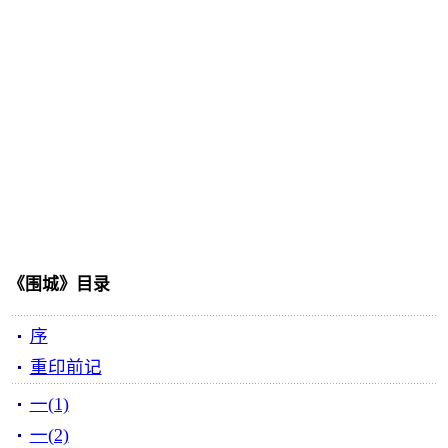
《围城》目录
序
重印前记
一(1)
一(2)