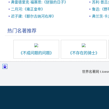
弗雷德里克·福赛思:《豺狼的日子》
苏利·普吕
二月河:《雍正皇帝》
鲁迅:《野
迟子建:《额尔古纳河右岸》
弗兰茨·卡
热门名著推荐
《不成问题的问题》
《不存在的骑士》
世界名著网 t.icesma