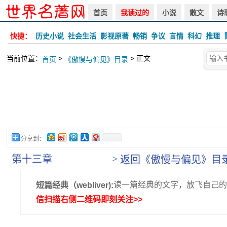
首页
我读过的
小说
散文
诗
快捷：
历史小说
社会生活
影视原著
畅销
争议
言情
科幻
推理
当前位置：
>
> 正文
首页
《傲慢与偏见》目录
分享到：
>
第十三章
返回《傲慢与偏见》目
读一篇经典的文字，放飞自己的
短篇经典（webliver):
信扫描右侧二维码即刻关注>>