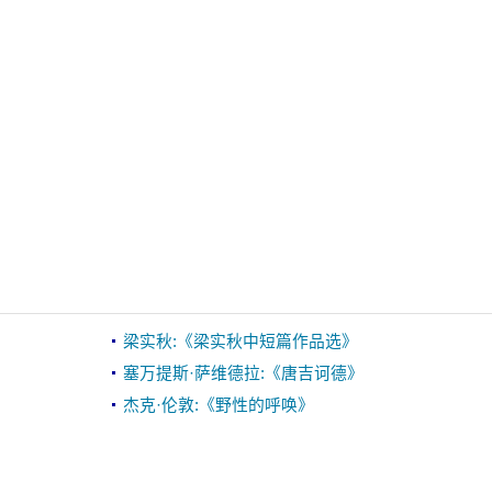
梁实秋:《梁实秋中短篇作品选》
塞万提斯·萨维德拉:《唐吉诃德》
杰克·伦敦:《野性的呼唤》