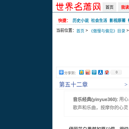
首页
我读
快捷：
历史小说
社会生活
影视原著
当前位置：
>
>
首页
《傲慢与偏见》目录
0
分享到：
>
第五十二章
用心
音乐经典(yinyue360):
歌声和乐曲，按摩你的心灵