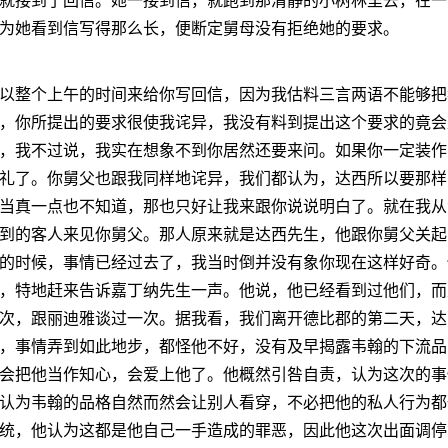
接到了回信。她一接到信，就跑到那清静的小树林里去，在一
为她看到信写得那么长，便断定舅母没有拒绝她的要求。
整个上午的时间来给你写回信，因为我估料三言两语不能够把
，你所提出的要求很使我诧异，我没有料到提出这个要求的竟会
，我不过说，我实在想象不到你居然还要来问。如果你一定装作
礼了。你舅父也跟我同样地诧异，我们都认为，达西所以要那样
当真一点也不知道，那也只好让我来跟你说说明白了。就在我从
到的客人来见你舅父。那人原来就是达西先生，他跟你舅父关起
的时候，事情已经过去了，我当时倒并没有象你现在这样好奇。
，特地赶来告诉嘉丁纳先生一声。他说，他已经看到过他们，而
次，跟丽迪雅谈过一次。据我看，我们离开德比郡的第二天，达
，事情弄到如此地步，都怪他不好，没有及早揭露韦翰的下流品
会把他当作知心，会爱上他了。他概然引咎自责，认为这次的事
认为韦翰的品格自然而然会让别人看穿，不必把他的私人行为都
统，他认为这都是他自己一手造成的罪恶，因此他这次出面调停