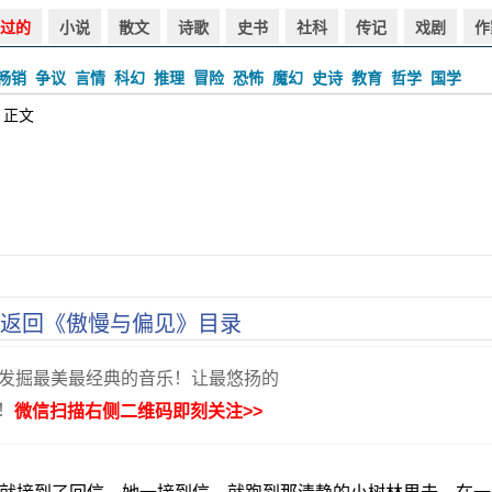
过的
小说
散文
诗歌
史书
社科
传记
戏剧
作
畅销
争议
言情
科幻
推理
冒险
恐怖
魔幻
史诗
教育
哲学
国学
 正文
返回《傲慢与偏见》目录
发掘最美最经典的音乐！让最悠扬的
！
微信扫描右侧二维码即刻关注>>