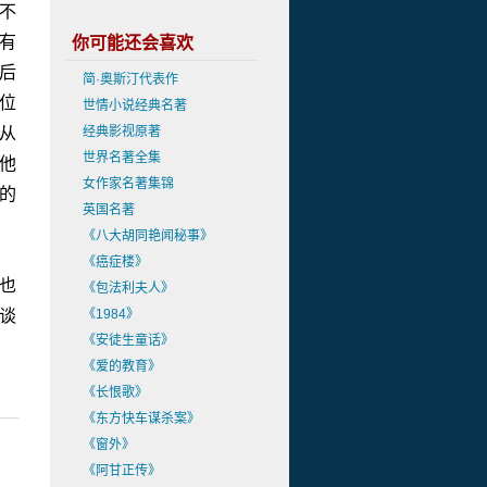
不
有
你可能还会喜欢
后
简·奥斯汀代表作
位
世情小说经典名著
从
经典影视原著
世界名著全集
他
女作家名著集锦
的
英国名著
《八大胡同艳闻秘事》
《癌症楼》
也
《包法利夫人》
谈
《1984》
《安徒生童话》
《爱的教育》
《长恨歌》
《东方快车谋杀案》
《窗外》
《阿甘正传》