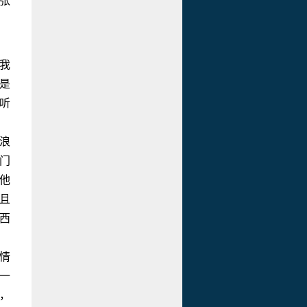
张
我
是
听
浪
门
他
且
西
情
一
，