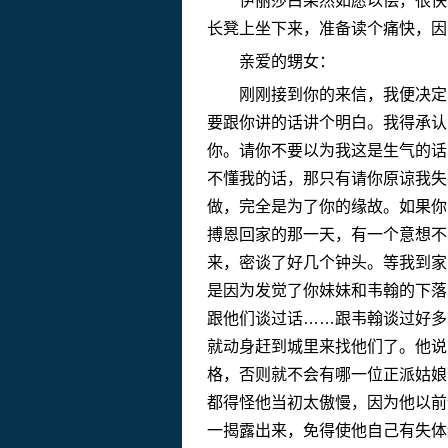
伊丽莎白果然如愿以偿，很快就
长凳上坐下来，准备读个痛快，因
亲爱的甥女：
刚刚接到你的来信，我便决定以
要跟你讲的话讲个明白。我得承认
你。请你不要以为我这是生气的话
不懂我的话，那只有请你原谅我失
做，完全是为了你的缘故。如果你
搏恩回家的那一天，有一个意想不
来，密谈了好几个钟头。等我到家
是因为发觉了你妹妹和韦翰的下落
跟他们谈过话……跟韦翰谈过好多
就动身赶到城里来找他们了。他说
格，否则就不会有哪一位正派姑娘
都得怪他当初太傲慢，因为他以前
一揭露出来，免得使他自己有失体