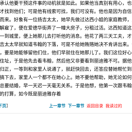
承认他要干预这件事的动机就是如此。如果他当真别有用心，也
才找到他们；可是他有线索可找，我们可没有。他也是因为自信
而来。好象有一位扬吉太太，她早先做过达西小姐的家庭教师，
解雇了，便在爱德华街弄了一幢大房子，分租过活。达西知道这
一到城里，便上她那儿去打听他的消息。他花了两三天工夫，才
吉太太早就知道韦翰的下落，可是不给她贿赂她决不肯讲出来。
，要是她能够留他们住，他们早就住在她那儿了。我们这位好心
住址，于是他先去看韦翰，然后他又非要看到丽迪雅不可。据他
归正，一等到和家里人说通了，就赶快回去，还答应替她帮忙到
搞下去，家里人一个都不在她心上。她不要他帮助，她无论如何
总要结婚，早一天迟一天毫无关系。于是他想，他第一次跟韦翰
的打算，如今既是丽迪雅存着
】
下页
上一章节
下一章节
返回目录
我读过的