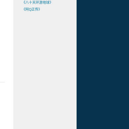
《八十天环游地球》
《阿Q正传》