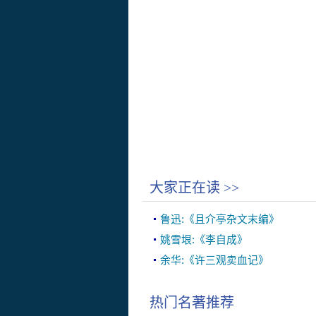
大家正在读
>>
鲁迅:《且介亭杂文末编》
姚雪垠:《李自成》
余华:《许三观卖血记》
热门名著推荐