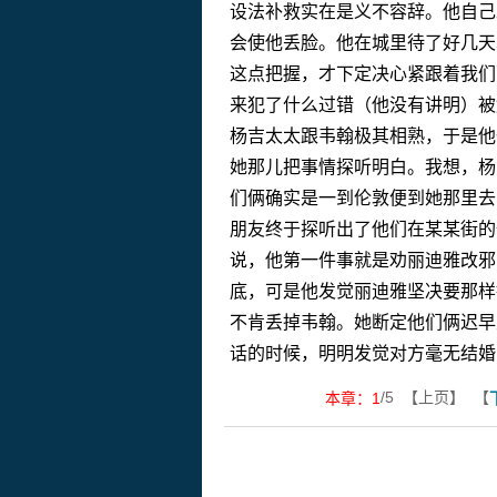
设法补救实在是义不容辞。他自己
会使他丢脸。他在城里待了好几天
这点把握，才下定决心紧跟着我们
来犯了什么过错（他没有讲明）被
杨吉太太跟韦翰极其相熟，于是他
她那儿把事情探听明白。我想，杨
们俩确实是一到伦敦便到她那里去
朋友终于探听出了他们在某某街的
说，他第一件事就是劝丽迪雅改邪
底，可是他发觉丽迪雅坚决要那样
不肯丢掉韦翰。她断定他们俩迟早
话的时候，明明发觉对方毫无结婚
/5 【上页】 【
本章：
1