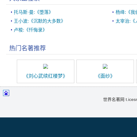
托马斯·曼:《堕落》
杨绛:《我
王小波:《沉默的大多数》
太宰治:《
卢梭:《忏悔录》
热门名著推荐
《刘心武续红楼梦》
《面纱》
世界名著网 t.icesma