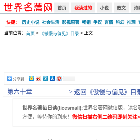
首页
我读过的
小说
散文
诗
快捷：
历史小说
社会生活
影视原著
畅销
争议
言情
科幻
推理
当前位置：
>
> 正文
首页
《傲慢与偏见》目录
分享到：
>
第六十章
返回《傲慢与偏见》目
世界名著网微信版，读名
世界名著每日读(ticesmall):
方便，等待你的到来！
微信扫描右侧二维码即刻关注>