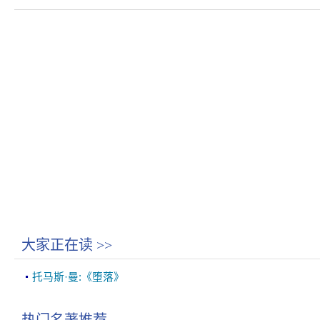
大家正在读
>>
托马斯·曼:《堕落》