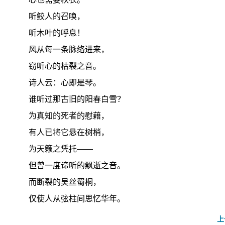
听鲛人的召唤，
听木叶的呼息！
风从每一条脉络进来，
窃听心的枯裂之音。
诗人云：心即是琴。
谁听过那古旧的阳春白雪？
为真知的死者的慰藉，
有人已将它悬在树梢，
为天籁之凭托——
但曾一度谛听的飘逝之音。
而断裂的吴丝蜀桐，
仅使人从弦柱间思忆华年。
上