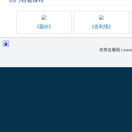
热门名著推荐
《面纱》
《名利场》
世界名著网 t.icesma