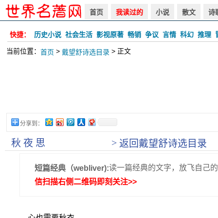
首页
我读过的
小说
散文
诗
快捷：
历史小说
社会生活
影视原著
畅销
争议
言情
科幻
推理
当前位置：
>
> 正文
首页
戴望舒诗选目录
分享到：
>
秋 夜 思
返回戴望舒诗选目录
读一篇经典的文字，放飞自己的
短篇经典（webliver):
信扫描右侧二维码即刻关注>>
心也需要秋衣。