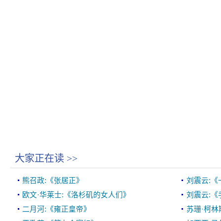
大家正在读
>>
熊召政:《张居正》
刘震云:《
欧文·华莱士:《洛杉矶的女人们》
刘震云:《
二月河:《雍正皇帝》
苏珊·柯林