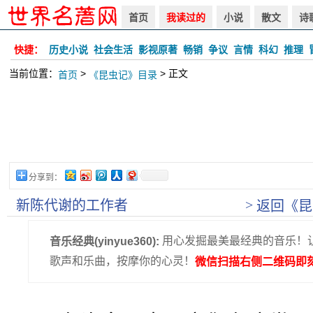
首页
我读过的
小说
散文
诗
快捷：
历史小说
社会生活
影视原著
畅销
争议
言情
科幻
推理
当前位置：
>
> 正文
首页
《昆虫记》目录
分享到：
>
新陈代谢的工作者
返回《昆
用心发掘最美最经典的音乐！
音乐经典(yinyue360):
歌声和乐曲，按摩你的心灵！
微信扫描右侧二维码即刻