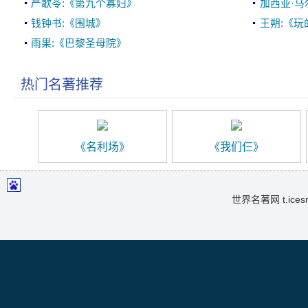
严歌苓:《第九个寡妇》
加西亚·马
钱钟书:《围城》
王朔:《玩
雨果:《巴黎圣母院》
热门名著推荐
《名利场》
《我们仨》
世界名著网 t.icesma