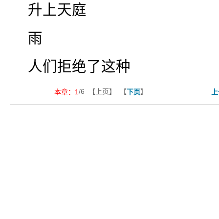
升上天庭
雨
人们拒绝了这种
/6 【上页】 【
】
本章：
1
下页
上