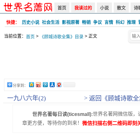
首页
我读过的
小说
散文
诗
快捷：
历史小说
社会生活
影视原著
畅销
争议
言情
科幻
推理
当前位置：
>
> 正文
首页
《顾城诗歌全集》目录
分享到：
>
一九八六年(2)
返回《顾城诗歌全
世界名著网微信版，
世界名著每日读(ticesmall):
章更方便，等待你的到来！
微信扫描右侧二维码即刻关