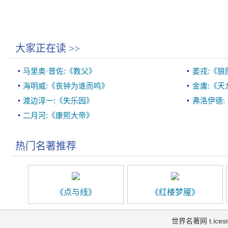
大家正在读
>>
马里奥·普佐:《教父》
姜戎:《狼
海明威:《丧钟为谁而鸣》
金庸:《天
渡边淳一:《失乐园》
弗洛伊德:
二月河:《康熙大帝》
热门名著推荐
《点与线》
《红楼梦魇》
世界名著网 t.icesma